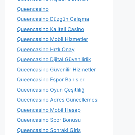
Queencasino
Queencasino Düzgün Çalışma
Queencasino Kaliteli Casino
Queencasino Mobil Hizmetler
Queencasino Hızlı Onay
Queencasino Dijital Güvenilirlik
Queencasino Güvenilir Hizmetler
Queencasino Espor Bahisleri
Queencasino Oyun Çeşitliliği
Queencasino Adres Güncellemesi
Queencasino Mobil Hesap
Queencasino Spor Bonusu
Queencasino Sonraki Giriş