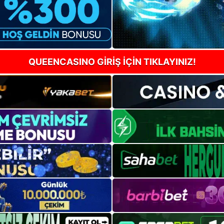
QUEENCASINO GİRİŞ İÇİN TIKLAYINIZ!