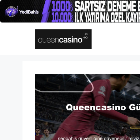
İçeriğe
atla