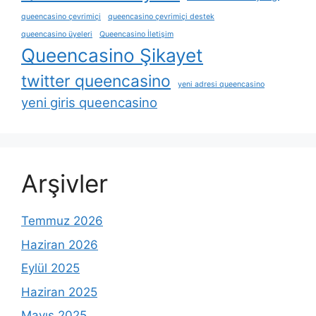
queencasino çevrimiçi
queencasino çevrimiçi destek
queencasino üyeleri
Queencasino İletişim
Queencasino Şikayet
twitter queencasino
yeni adresi queencasino
yeni giris queencasino
Arşivler
Temmuz 2026
Haziran 2026
Eylül 2025
Haziran 2025
Mayıs 2025