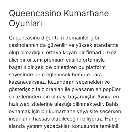
Queencasino Kumarhane
Oyunları
Queencasino diğer tüm domainler gibi
casinolarının da güvenilir ve yüksek standartta
olup olmadığını ortaya koyan bir firmadır. Göz
alıcı bir ortamı premium casino ortamıyla
başarılı bir şekilde birleştiren bu platform
sayesinde hem eğlenecek hem de para
kazanacaksınız. Kazandıran seçenekleri ve
gösterişsiz faiz oranları ile piyasanın en popüler
şirketlerinden biri olmayı başarmıştır. Ayrıca en
hızlı web sitelerine ulaştığı bilinmektedir. Bahis
oynamak için bir kumarhane veya site seçerken
insanların hassas olabileceğini biliyoruz. Hangi
alanda yatırım yapacakları konusunda temkinli