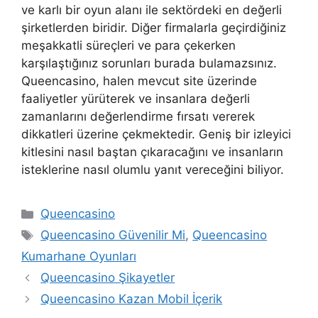
ve karlı bir oyun alanı ile sektördeki en değerli
şirketlerden biridir. Diğer firmalarla geçirdiğiniz
meşakkatli süreçleri ve para çekerken
karşılaştığınız sorunları burada bulamazsınız.
Queencasino, halen mevcut site üzerinde
faaliyetler yürüterek ve insanlara değerli
zamanlarını değerlendirme fırsatı vererek
dikkatleri üzerine çekmektedir. Geniş bir izleyici
kitlesini nasıl baştan çıkaracağını ve insanların
isteklerine nasıl olumlu yanıt vereceğini biliyor.
Kategoriler
Queencasino
Etiketler
Queencasino Güvenilir Mi
,
Queencasino
Kumarhane Oyunları
Yazı
Queencasino Şikayetler
dolaşımı
Queencasino Kazan Mobil İçerik