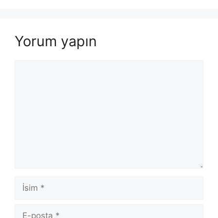
Yorum yapın
Yorum
İsim
E-