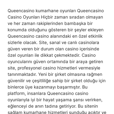
Queencasino kumarhane oyunları Queencasino
Casino Oyunları Hiçbir zaman sıradan olmayan
ve her zaman rakiplerinden bambaşka bir
konumda olduğunu gösteren bir şeyler ekleyen
Queencasino casino alanındaki en özel etkinlik
sizlerle olacak. Site, sanal ve canlı casinolara
güven veren bir durum olan casino içerisinde
özel oyunları ile dikkat çekmektedir. Casino
oyuncularını güven ortamında bir araya getiren
site, profesyonel casino hizmetleri vermesiyle
tanınmaktadır. Yeni bir şirket olmasına rağmen
güvenilir ve çeşitliliğe sahip bir şirket olduğu için
binlerce üye kazanmayı başarmıştır. Bu
platform, insanlara Queencasino casino
oyunlarıyla iyi bir hayat yaşama şansı verirken,
eğlenceyi de anın tadına getiriyor. Bu sitenin
sağlam kumarhane hizmetleri sunduğu açıktır ve