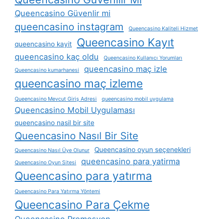
Queencasino Güvenlir mi
queencasino instagram
Queencasino Kaliteli Hizmet
Queencasino Kayıt
queencasino kayit
queencasino kaç oldu
Queencasino Kullanıcı Yorumları
queencasino maç izle
Queencasino kumarhanesi
queencasino maç izleme
Queencasino Mevcut Giriş Adresi
queencasino mobil uygulama
Queencasino Mobil Uygulaması
queencasino nasil bir site
Queencasino Nasıl Bir Site
Queencasino oyun seçenekleri
Queencasino Nasıl Üye Olunur
queencasino para yatirma
Queencasino Oyun Sitesi
Queencasino para yatırma
Queencasino Para Yatırma Yöntemi
Queencasino Para Çekme