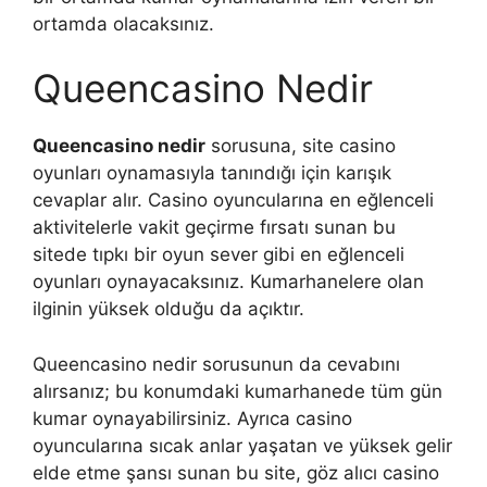
ortamda olacaksınız.
Queencasino Nedir
Queencasino nedir
sorusuna, site casino
oyunları oynamasıyla tanındığı için karışık
cevaplar alır. Casino oyuncularına en eğlenceli
aktivitelerle vakit geçirme fırsatı sunan bu
sitede tıpkı bir oyun sever gibi en eğlenceli
oyunları oynayacaksınız. Kumarhanelere olan
ilginin yüksek olduğu da açıktır.
Queencasino nedir sorusunun da cevabını
alırsanız; bu konumdaki kumarhanede tüm gün
kumar oynayabilirsiniz. Ayrıca casino
oyuncularına sıcak anlar yaşatan ve yüksek gelir
elde etme şansı sunan bu site, göz alıcı casino