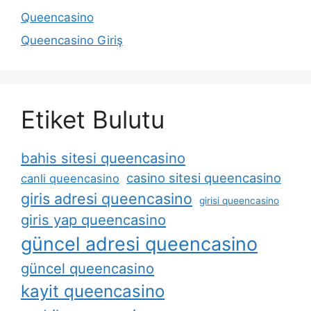
Queencasino
Queencasino Giriş
Etiket Bulutu
bahis sitesi queencasino
casino sitesi queencasino
canli queencasino
giris adresi queencasino
girisi queencasino
giris yap queencasino
güncel adresi queencasino
güncel queencasino
kayit queencasino