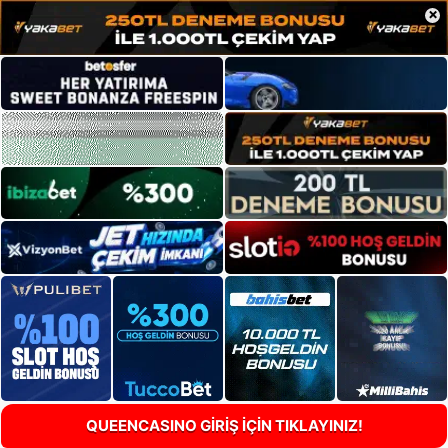
×
QUEENCASINO GİRİŞ İÇİN TIKLAYINIZ!