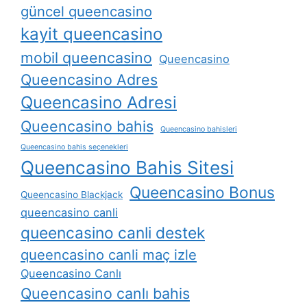
güncel queencasino
kayit queencasino
mobil queencasino
Queencasino
Queencasino Adres
Queencasino Adresi
Queencasino bahis
Queencasino bahisleri
Queencasino bahis seçenekleri
Queencasino Bahis Sitesi
Queencasino Bonus
Queencasino Blackjack
queencasino canli
queencasino canli destek
queencasino canli maç izle
Queencasino Canlı
Queencasino canlı bahis