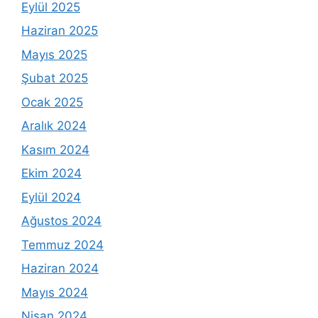
Eylül 2025
Haziran 2025
Mayıs 2025
Şubat 2025
Ocak 2025
Aralık 2024
Kasım 2024
Ekim 2024
Eylül 2024
Ağustos 2024
Temmuz 2024
Haziran 2024
Mayıs 2024
Nisan 2024