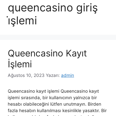
queencasino giriş
i̇şlemi
Queencasino Kayıt
İşlemi
Ağustos 10, 2023
Yazarı:
admin
Queencasino kayıt işlemi Queencasino kayıt
işlemi sırasında, bir kullanıcının yalnızca bir
hesabı olabileceğini lütfen unutmayın. Birden
fazla hesabın kullanılması kesinlikle yasaktır. Bir