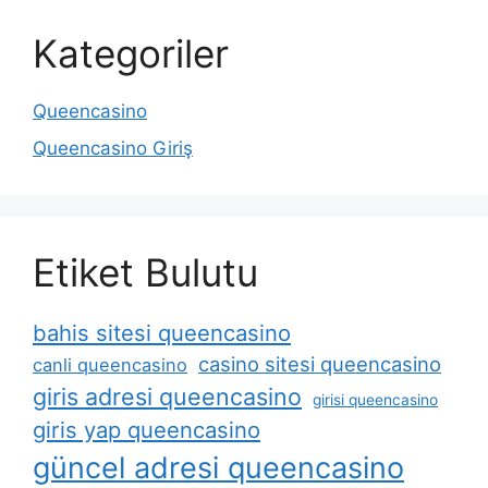
Kategoriler
Queencasino
Queencasino Giriş
Etiket Bulutu
bahis sitesi queencasino
casino sitesi queencasino
canli queencasino
giris adresi queencasino
girisi queencasino
giris yap queencasino
güncel adresi queencasino