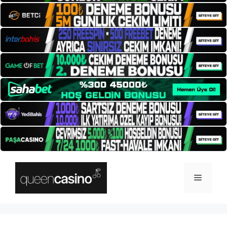
İçeriğe
atla
Menü