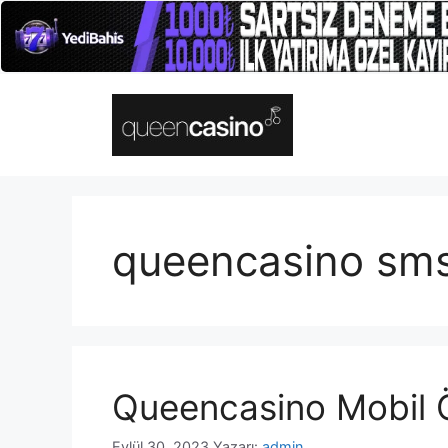
İçeriğe
atla
queencasino sms’
Queencasino Mobil Ö
Eylül 30, 2023
Yazarı:
admin