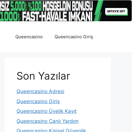
Queencasino
Queencasino Giriş
Son Yazılar
Queencasino Adresi
Queencasino Giriş
Queencasino Üyelik Kayıt
Queencasino Canlı Yardım
Queencasino Kişisel Güvenlik