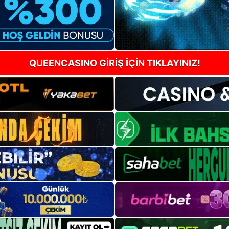
QUEENCASINO GİRİŞ İÇİN TIKLAYINIZ!