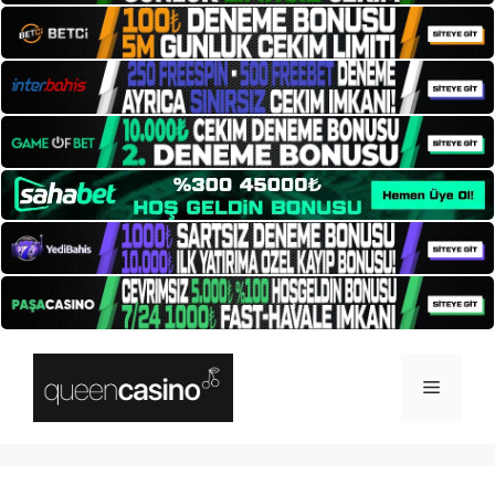
İçeriğe
atla
Menü