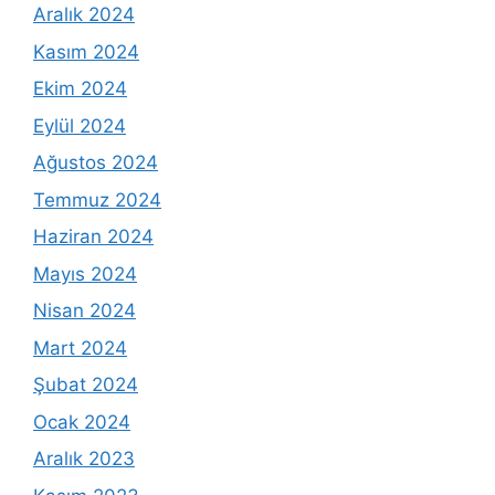
Aralık 2024
Kasım 2024
Ekim 2024
Eylül 2024
Ağustos 2024
Temmuz 2024
Haziran 2024
Mayıs 2024
Nisan 2024
Mart 2024
Şubat 2024
Ocak 2024
Aralık 2023