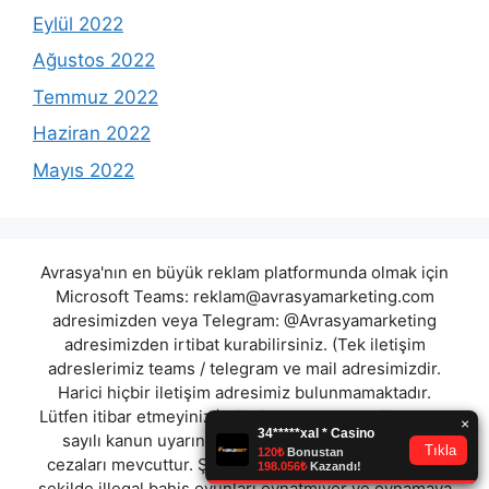
Eylül 2022
Ağustos 2022
Temmuz 2022
Haziran 2022
Mayıs 2022
Avrasya'nın en büyük reklam platformunda olmak için
Microsoft Teams:
reklam@avrasyamarketing.com
adresimizden veya Telegram: @Avrasyamarketing
adresimizden irtibat kurabilirsiniz. (Tek iletişim
adreslerimiz teams / telegram ve mail adresimizdir.
Harici hiçbir iletişim adresimiz bulunmamaktadır.
Lütfen itibar etmeyiniz.) Türkiye yasalarına göre 7258
sayılı kanun uyarınca yasa dışı bahis oynamanın
cezaları mevcuttur. Şu an bulunduğunuz site hiç bir
şekilde illegal bahis oyunları oynatmıyor ve oynamaya