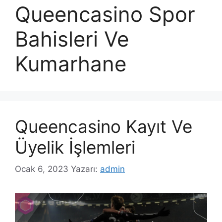
Queencasino Spor
Bahisleri Ve
Kumarhane
Queencasino Kayıt Ve
Üyelik İşlemleri
Ocak 6, 2023
Yazarı:
admin