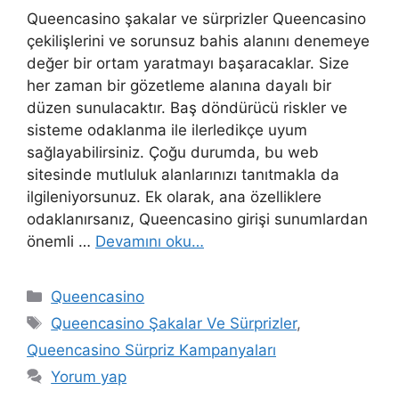
Queencasino şakalar ve sürprizler Queencasino
çekilişlerini ve sorunsuz bahis alanını denemeye
değer bir ortam yaratmayı başaracaklar. Size
her zaman bir gözetleme alanına dayalı bir
düzen sunulacaktır. Baş döndürücü riskler ve
sisteme odaklanma ile ilerledikçe uyum
sağlayabilirsiniz. Çoğu durumda, bu web
sitesinde mutluluk alanlarınızı tanıtmakla da
ilgileniyorsunuz. Ek olarak, ana özelliklere
odaklanırsanız, Queencasino girişi sunumlardan
önemli …
Devamını oku…
Kategoriler
Queencasino
Etiketler
Queencasino Şakalar Ve Sürprizler
,
Queencasino Sürpriz Kampanyaları
Yorum yap