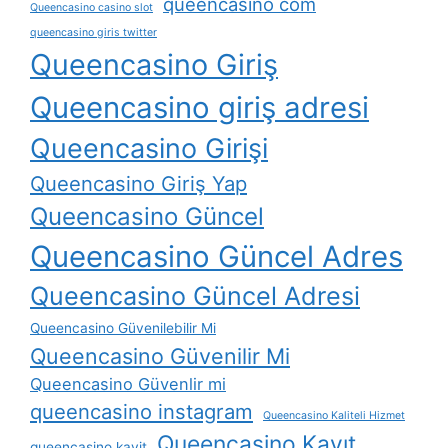
queencasino com
Queencasino casino slot
queencasino giris twitter
Queencasino Giriş
Queencasino giriş adresi
Queencasino Girişi
Queencasino Giriş Yap
Queencasino Güncel
Queencasino Güncel Adres
Queencasino Güncel Adresi
Queencasino Güvenilebilir Mi
Queencasino Güvenilir Mi
Queencasino Güvenlir mi
queencasino instagram
Queencasino Kaliteli Hizmet
Queencasino Kayıt
queencasino kayit