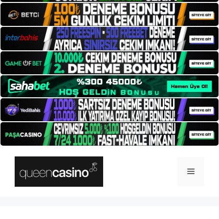
İçeriğe
atla
Menü