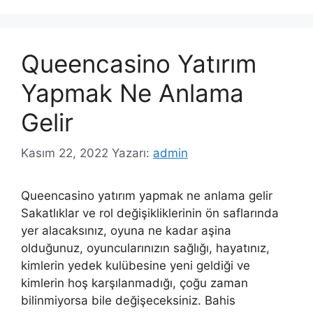
Queencasino Yatırım
Yapmak Ne Anlama
Gelir
Kasım 22, 2022
Yazarı:
admin
Queencasino yatırım yapmak ne anlama gelir
Sakatlıklar ve rol değişikliklerinin ön saflarında
yer alacaksınız, oyuna ne kadar aşina
olduğunuz, oyuncularınızın sağlığı, hayatınız,
kimlerin yedek kulübesine yeni geldiği ve
kimlerin hoş karşılanmadığı, çoğu zaman
bilinmiyorsa bile değişeceksiniz. Bahis