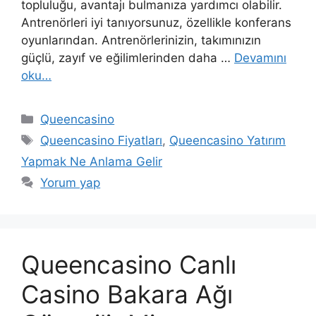
topluluğu, avantajı bulmanıza yardımcı olabilir.
Antrenörleri iyi tanıyorsunuz, özellikle konferans
oyunlarından. Antrenörlerinizin, takımınızın
güçlü, zayıf ve eğilimlerinden daha …
Devamını
oku…
Kategoriler
Queencasino
Etiketler
Queencasino Fiyatları
,
Queencasino Yatırım
Yapmak Ne Anlama Gelir
Yorum yap
Queencasino Canlı
Casino Bakara Ağı