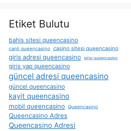
Etiket Bulutu
bahis sitesi queencasino
casino sitesi queencasino
canli queencasino
giris adresi queencasino
girisi queencasino
giris yap queencasino
güncel adresi queencasino
güncel queencasino
kayit queencasino
mobil queencasino
Queencasino
Queencasino Adres
Queencasino Adresi