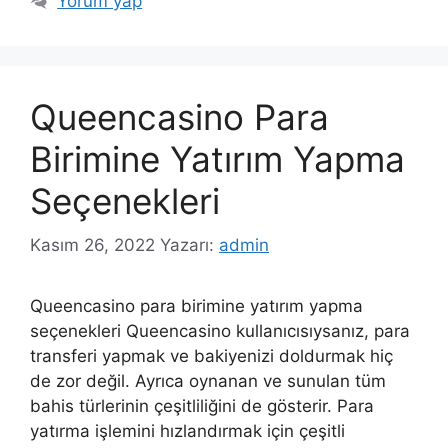
Yorum yap
Queencasino Para
Birimine Yatırım Yapma
Seçenekleri
Kasım 26, 2022
Yazarı:
admin
Queencasino para birimine yatırım yapma
seçenekleri Queencasino kullanıcısıysanız, para
transferi yapmak ve bakiyenizi doldurmak hiç
de zor değil. Ayrıca oynanan ve sunulan tüm
bahis türlerinin çeşitliliğini de gösterir. Para
yatırma işlemini hızlandırmak için çeşitli