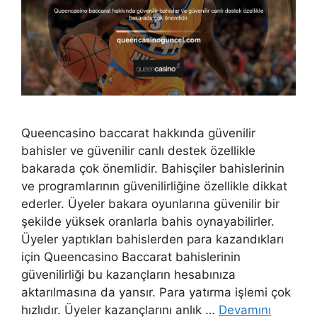
Queencasino baccarat hakkında güvenilir
bahisler ve güvenilir canlı destek özellikle
bakarada çok önemlidir. Bahisçiler bahislerinin
ve programlarının güvenilirliğine özellikle dikkat
ederler. Üyeler bakara oyunlarına güvenilir bir
şekilde yüksek oranlarla bahis oynayabilirler.
Üyeler yaptıkları bahislerden para kazandıkları
için Queencasino Baccarat bahislerinin
güvenilirliği bu kazançların hesabınıza
aktarılmasına da yansır. Para yatırma işlemi çok
hızlıdır. Üyeler kazançlarını anlık …
Devamını