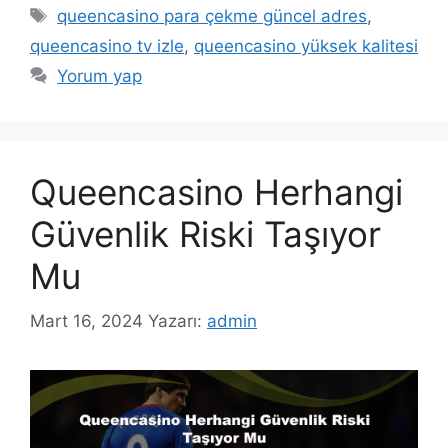
Etiketler
queencasino para çekme güncel adres
,
queencasino tv izle
,
queencasino yüksek kalitesi
Yorum yap
Queencasino Herhangi
Güvenlik Riski Taşıyor
Mu
Mart 16, 2024
Yazarı:
admin