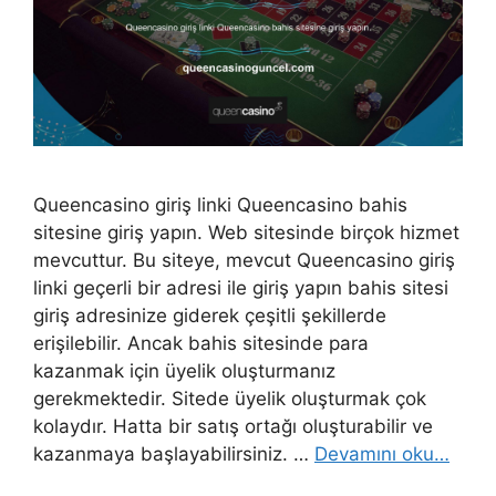
Queencasino giriş linki Queencasino bahis
sitesine giriş yapın. Web sitesinde birçok hizmet
mevcuttur. Bu siteye, mevcut Queencasino giriş
linki geçerli bir adresi ile giriş yapın bahis sitesi
giriş adresinize giderek çeşitli şekillerde
erişilebilir. Ancak bahis sitesinde para
kazanmak için üyelik oluşturmanız
gerekmektedir. Sitede üyelik oluşturmak çok
kolaydır. Hatta bir satış ortağı oluşturabilir ve
kazanmaya başlayabilirsiniz. …
Devamını oku…