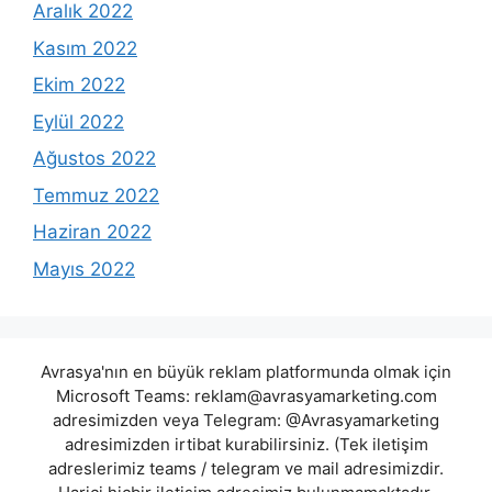
Aralık 2022
Kasım 2022
Ekim 2022
Eylül 2022
Ağustos 2022
Temmuz 2022
Haziran 2022
Mayıs 2022
Avrasya'nın en büyük reklam platformunda olmak için
Microsoft Teams:
reklam@avrasyamarketing.com
adresimizden veya Telegram: @Avrasyamarketing
adresimizden irtibat kurabilirsiniz. (Tek iletişim
adreslerimiz teams / telegram ve mail adresimizdir.