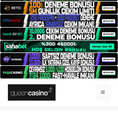
İçeriğe
atla
Menü