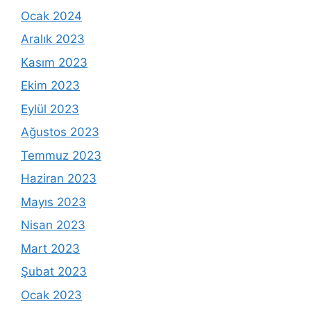
Ocak 2024
Aralık 2023
Kasım 2023
Ekim 2023
Eylül 2023
Ağustos 2023
Temmuz 2023
Haziran 2023
Mayıs 2023
Nisan 2023
Mart 2023
Şubat 2023
Ocak 2023