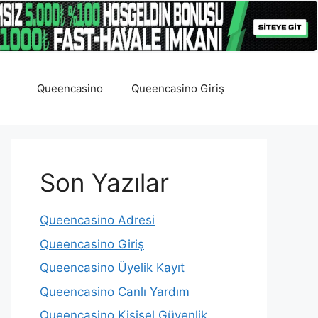
Queencasino
Queencasino Giriş
Son Yazılar
Queencasino Adresi
Queencasino Giriş
Queencasino Üyelik Kayıt
Queencasino Canlı Yardım
Queencasino Kişisel Güvenlik