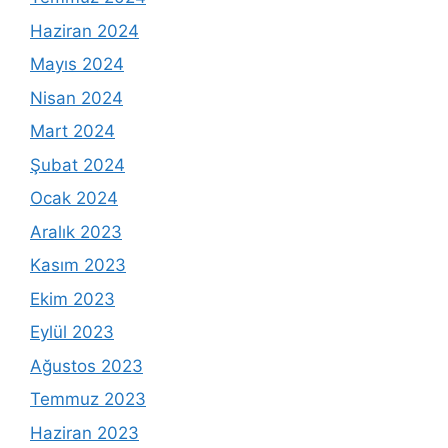
Haziran 2024
Mayıs 2024
Nisan 2024
Mart 2024
Şubat 2024
Ocak 2024
Aralık 2023
Kasım 2023
Ekim 2023
Eylül 2023
Ağustos 2023
Temmuz 2023
Haziran 2023