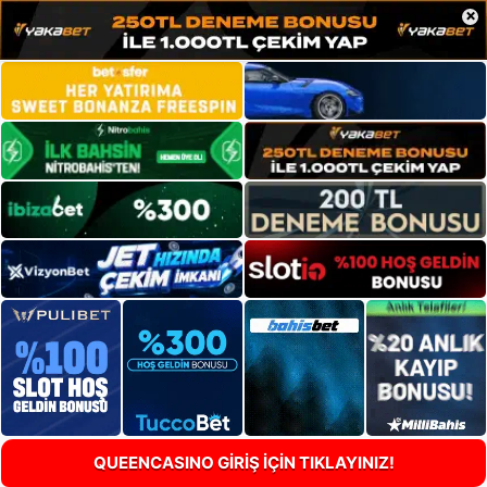
×
QUEENCASINO GİRİŞ İÇİN TIKLAYINIZ!