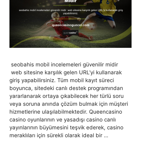
seobahis mobil incelemeleri güvenilir midir
web sitesine karşılık gelen URL’yi kullanarak
giriş yapabilirsiniz. Tüm mobil kayıt süreci
boyunca, sitedeki canlı destek programından
yararlanarak ortaya çıkabilecek her türlü soru
veya soruna anında çözüm bulmak için müşteri
hizmetlerine ulaşılabilmektedir. Queencasino
casino oyunlarının ve yasadışı casino canlı
yayınlarının büyümesini teşvik ederek, casino
meraklıları için sürekli olarak ideal bir …