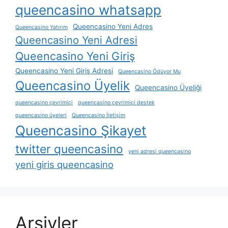
queencasino whatsapp
Queencasino Yeni Adres
Queencasino Yatırım
Queencasino Yeni Adresi
Queencasino Yeni Giriş
Queencasino Yeni Giriş Adresi
Queencasino Ödüyor Mu
Queencasino Üyelik
Queencasino Üyeliği
queencasino çevrimiçi
queencasino çevrimiçi destek
queencasino üyeleri
Queencasino İletişim
Queencasino Şikayet
twitter queencasino
yeni adresi queencasino
yeni giris queencasino
Arşivler