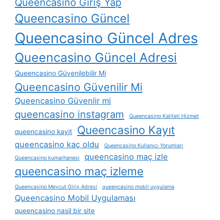
Queencasino Giriş Yap
Queencasino Güncel
Queencasino Güncel Adres
Queencasino Güncel Adresi
Queencasino Güvenilebilir Mi
Queencasino Güvenilir Mi
Queencasino Güvenlir mi
queencasino instagram
Queencasino Kaliteli Hizmet
Queencasino Kayıt
queencasino kayit
queencasino kaç oldu
Queencasino Kullanıcı Yorumları
queencasino maç izle
Queencasino kumarhanesi
queencasino maç izleme
Queencasino Mevcut Giriş Adresi
queencasino mobil uygulama
Queencasino Mobil Uygulaması
queencasino nasil bir site