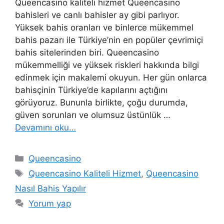
Queencasino kaliteli hizmet Queencasino
bahisleri ve canlı bahisler ay gibi parlıyor.
Yüksek bahis oranları ve binlerce mükemmel
bahis pazarı ile Türkiye’nin en popüler çevrimiçi
bahis sitelerinden biri. Queencasino
mükemmelliği ve yüksek riskleri hakkında bilgi
edinmek için makalemi okuyun. Her gün onlarca
bahisçinin Türkiye’de kapılarını açtığını
görüyoruz. Bununla birlikte, çoğu durumda,
güven sorunları ve olumsuz üstünlük …
Devamını oku…
Kategoriler
Queencasino
Etiketler
Queencasino Kaliteli Hizmet
,
Queencasino
Nasıl Bahis Yapılır
Yorum yap