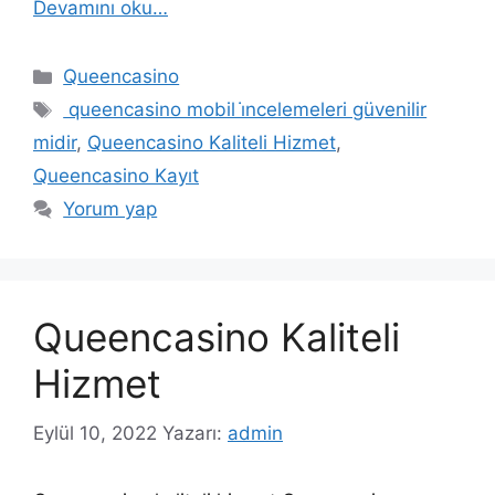
Devamını oku…
Kategoriler
Queencasino
Etiketler
queencasino mobil i̇ncelemeleri güvenilir
midir
,
Queencasino Kaliteli Hizmet
,
Queencasino Kayıt
Yorum yap
Queencasino Kaliteli
Hizmet
Eylül 10, 2022
Yazarı:
admin