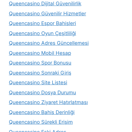
Queencasino Dijital Güvenilirlik
Queencasino Güvenilir Hizmetler
Queencasino Espor Bahisleri
Queencasino Oyun Çeşitliliği
Queencasino Adres Güncellemesi
Queencasino Mobil Hesap
Queencasino Spor Bonusu
Queencasino Sonraki Giriş
Queencasino Site Listesi
Queencasino Dosya Durumu
Queencasino Ziyaret Hatırlatması
Queencasino Bahis Derinliği
Queencasino Sürekli Erişim
Queencasino Eski Adres