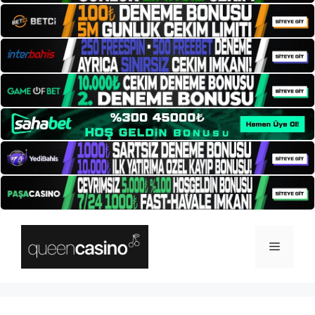
İçeriğe
atla
Menü