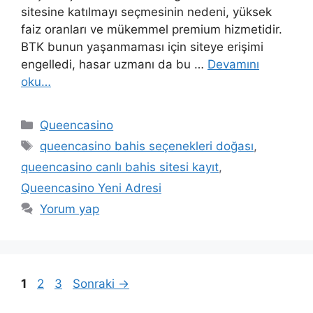
sitesine katılmayı seçmesinin nedeni, yüksek
faiz oranları ve mükemmel premium hizmetidir.
BTK bunun yaşanmaması için siteye erişimi
engelledi, hasar uzmanı da bu …
Devamını
oku…
Kategoriler
Queencasino
Etiketler
queencasino bahis seçenekleri doğası
,
queencasino canlı bahis sitesi kayıt
,
Queencasino Yeni Adresi
Yorum yap
Yazı
Sayfa
Sayfa
Sayfa
1
2
3
Sonraki
→
dolaşımı