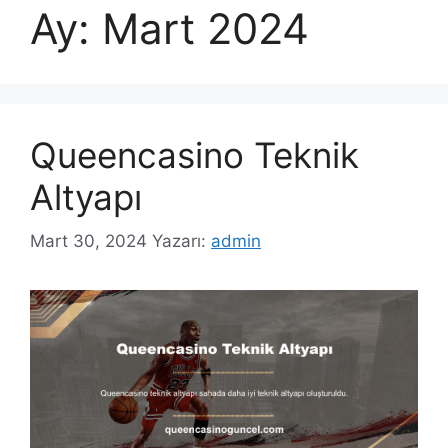
Ay:
Mart 2024
Queencasino Teknik
Altyapı
Mart 30, 2024
Yazarı:
admin