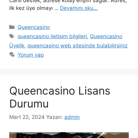
Canlı destek, adrese kolay erişim sağlar. Adres,
ilk kez üye olmayı …
Devamını oku…
Kategoriler
Queencasino
Etiketler
queencasino i̇letişim bilgileri
,
Queencasino
Üyelik
,
queencasino web sitesinde bulabilirsiniz
Yorum yap
Queencasino Lisans
Durumu
Mart 22, 2024
Yazarı:
admin