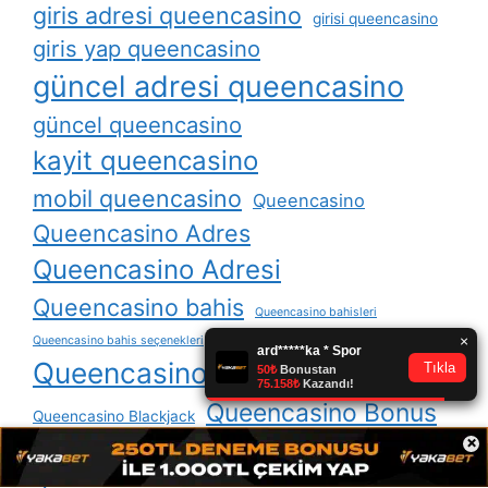
giris adresi queencasino
girisi queencasino
giris yap queencasino
güncel adresi queencasino
güncel queencasino
kayit queencasino
mobil queencasino
Queencasino
Queencasino Adres
Queencasino Adresi
Queencasino bahis
Queencasino bahisleri
Queencasino bahis seçenekleri
Queencasino Bahis Sitesi
Queencasino Bonus
Queencasino Blackjack
×
queencasino canli
queencasino canli destek