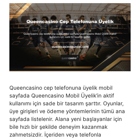
Queencasino cep telefonuna üyelik mobil
sayfada Queencasino Mobil Üyelik’in aktif
kullanımı için sade bir tasarım şarttır. Oyunlar,
üye girişleri ve ödeme yöntemlerinin tümü ana
sayfada listelenir. Alana yeni başlayanlar için
bile hızlı bir şekilde deneyim kazanmak
zahmetsizdir. İçeriden veya telefonla