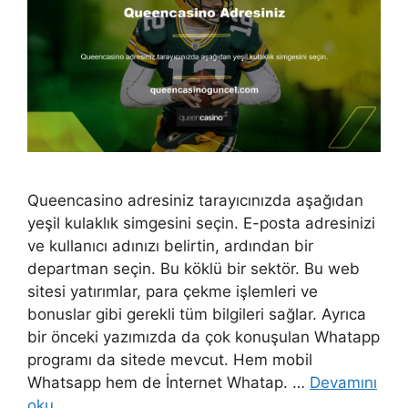
Queencasino adresiniz tarayıcınızda aşağıdan
yeşil kulaklık simgesini seçin. E-posta adresinizi
ve kullanıcı adınızı belirtin, ardından bir
departman seçin. Bu köklü bir sektör. Bu web
sitesi yatırımlar, para çekme işlemleri ve
bonuslar gibi gerekli tüm bilgileri sağlar. Ayrıca
bir önceki yazımızda da çok konuşulan Whatapp
programı da sitede mevcut. Hem mobil
Whatsapp hem de İnternet Whatap. …
Devamını
oku…