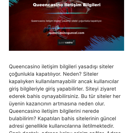
Queencasino iletişim bilgileri yasadışı siteler
çoğunlukla kapatılıyor. Neden? Siteler
kapalıyken kullanılamayabilir ancak kullanıcılar
giriş bilgileriyle giriş yapabilirler. Siteyi ziyaret
ederek bahis oynayabilirsiniz. Bu tür siteler her
üyenin kazancının artmasına neden olur.
Queencasino iletişim bilgilerini nerede
bulabilirim? Kapatılan bahis sitelerinin güncel
adresi genellikle kullanıcılarına iletilmektedir.