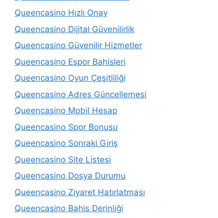
Queencasino Hızlı Onay
Queencasino Dijital Güvenilirlik
Queencasino Güvenilir Hizmetler
Queencasino Espor Bahisleri
Queencasino Oyun Çeşitliliği
Queencasino Adres Güncellemesi
Queencasino Mobil Hesap
Queencasino Spor Bonusu
Queencasino Sonraki Giriş
Queencasino Site Listesi
Queencasino Dosya Durumu
Queencasino Ziyaret Hatırlatması
Queencasino Bahis Derinliği