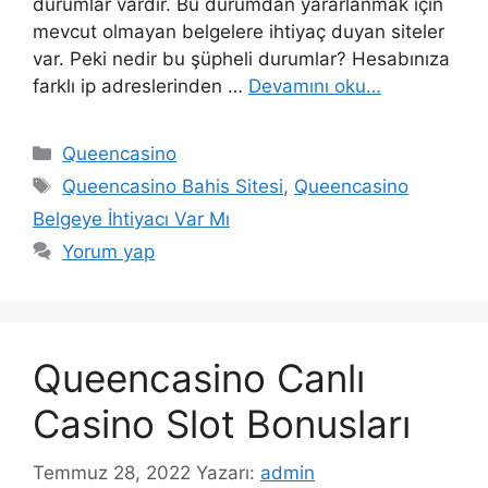
durumlar vardır. Bu durumdan yararlanmak için
mevcut olmayan belgelere ihtiyaç duyan siteler
var. Peki nedir bu şüpheli durumlar? Hesabınıza
farklı ip adreslerinden …
Devamını oku…
Kategoriler
Queencasino
Etiketler
Queencasino Bahis Sitesi
,
Queencasino
Belgeye İhtiyacı Var Mı
Yorum yap
Queencasino Canlı
Casino Slot Bonusları
Temmuz 28, 2022
Yazarı:
admin