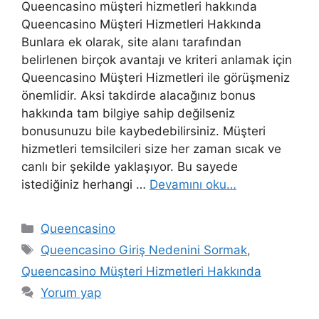
Queencasino müşteri hizmetleri hakkında
Queencasino Müşteri Hizmetleri Hakkında
Bunlara ek olarak, site alanı tarafından
belirlenen birçok avantajı ve kriteri anlamak için
Queencasino Müşteri Hizmetleri ile görüşmeniz
önemlidir. Aksi takdirde alacağınız bonus
hakkında tam bilgiye sahip değilseniz
bonusunuzu bile kaybedebilirsiniz. Müşteri
hizmetleri temsilcileri size her zaman sıcak ve
canlı bir şekilde yaklaşıyor. Bu sayede
istediğiniz herhangi …
Devamını oku…
Kategoriler
Queencasino
Etiketler
Queencasino Giriş Nedenini Sormak
,
Queencasino Müşteri Hizmetleri Hakkında
Yorum yap