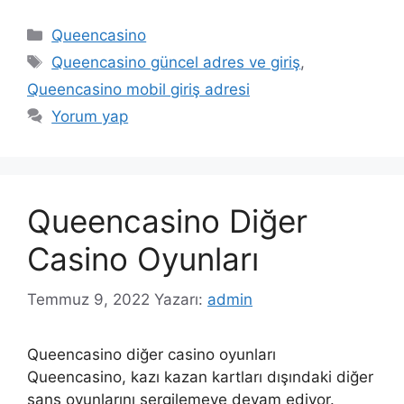
Kategoriler
Queencasino
Etiketler
Queencasino güncel adres ve giriş
,
Queencasino mobil giriş adresi
Yorum yap
Queencasino Diğer
Casino Oyunları
Temmuz 9, 2022
Yazarı:
admin
Queencasino diğer casino oyunları
Queencasino, kazı kazan kartları dışındaki diğer
şans oyunlarını sergilemeye devam ediyor.