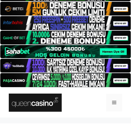
İçeriğe
atla
Menü