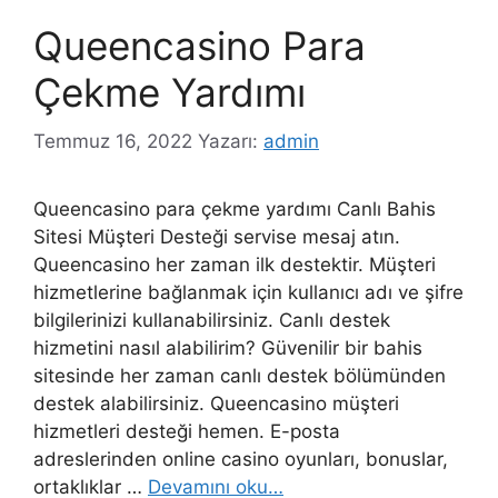
Queencasino Para
Çekme Yardımı
Temmuz 16, 2022
Yazarı:
admin
Queencasino para çekme yardımı Canlı Bahis
Sitesi Müşteri Desteği servise mesaj atın.
Queencasino her zaman ilk destektir. Müşteri
hizmetlerine bağlanmak için kullanıcı adı ve şifre
bilgilerinizi kullanabilirsiniz. Canlı destek
hizmetini nasıl alabilirim? Güvenilir bir bahis
sitesinde her zaman canlı destek bölümünden
destek alabilirsiniz. Queencasino müşteri
hizmetleri desteği hemen. E-posta
adreslerinden online casino oyunları, bonuslar,
ortaklıklar …
Devamını oku…