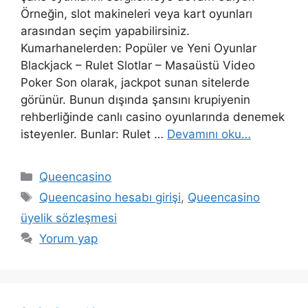
Örneğin, slot makineleri veya kart oyunları
arasından seçim yapabilirsiniz.
Kumarhanelerden: Popüler ve Yeni Oyunlar
Blackjack – Rulet Slotlar – Masaüstü Video
Poker Son olarak, jackpot sunan sitelerde
görünür. Bunun dışında şansını krupiyenin
rehberliğinde canlı casino oyunlarında denemek
isteyenler. Bunlar: Rulet …
Devamını oku…
Kategoriler
Queencasino
Etiketler
Queencasino hesabı girişi
,
Queencasino
üyelik sözleşmesi
Yorum yap