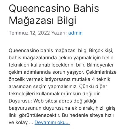
Queencasino Bahis
Mağazası Bilgi
Temmuz 12, 2022
Yazarı:
admin
Queencasino bahis mağazası bilgi Birçok kişi,
bahis mağazalarında çekim yapmak için belirli
teknikleri kullanabileceklerini bilir. Bilmeyenler
çekim adımlarında sorun yaşıyor. Çekimlerinize
öncelik vermek istiyorsanız mutlaka 4 teknik
arasından seçim yapmalısınız. Çünkü diğer
teknolojileri kullanmak mümkün değildir.
Duyurusu; Web sitesi adres değişikliği
başvurusunun duyurusuna ek olarak, hızlı giriş
linki görüntülenecektir. Bu nedenle siteye hızlı
ve kolay …
Devamını oku…