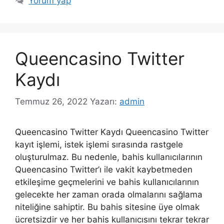
Yorum yap
Queencasino Twitter
Kaydı
Temmuz 26, 2022
Yazarı:
admin
Queencasino Twitter Kaydı Queencasino Twitter
kayıt işlemi, istek işlemi sırasında rastgele
oluşturulmaz. Bu nedenle, bahis kullanıcılarının
Queencasino Twitter’ı ile vakit kaybetmeden
etkileşime geçmelerini ve bahis kullanıcılarının
gelecekte her zaman orada olmalarını sağlama
niteliğine sahiptir. Bu bahis sitesine üye olmak
ücretsizdir ve her bahis kullanıcısını tekrar tekrar