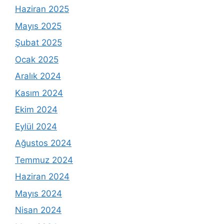
Haziran 2025
Mayıs 2025
Şubat 2025
Ocak 2025
Aralık 2024
Kasım 2024
Ekim 2024
Eylül 2024
Ağustos 2024
Temmuz 2024
Haziran 2024
Mayıs 2024
Nisan 2024