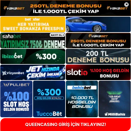
×
QUEENCASINO GİRİŞ İÇİN TIKLAYINIZ!