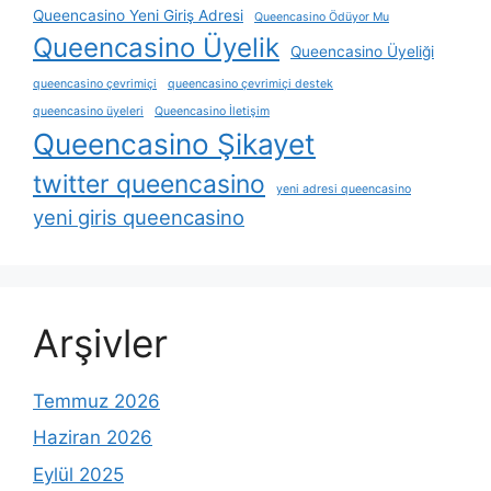
Queencasino Yeni Giriş Adresi
Queencasino Ödüyor Mu
Queencasino Üyelik
Queencasino Üyeliği
queencasino çevrimiçi
queencasino çevrimiçi destek
queencasino üyeleri
Queencasino İletişim
Queencasino Şikayet
twitter queencasino
yeni adresi queencasino
yeni giris queencasino
Arşivler
Temmuz 2026
Haziran 2026
Eylül 2025