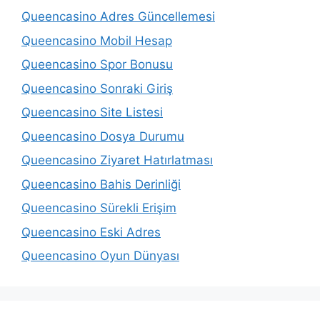
Queencasino Adres Güncellemesi
Queencasino Mobil Hesap
Queencasino Spor Bonusu
Queencasino Sonraki Giriş
Queencasino Site Listesi
Queencasino Dosya Durumu
Queencasino Ziyaret Hatırlatması
Queencasino Bahis Derinliği
Queencasino Sürekli Erişim
Queencasino Eski Adres
Queencasino Oyun Dünyası