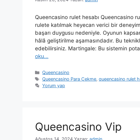
Queencasino rulet hesabı Queencasino rul
rulete katılmak heyecan verici bir deneyim
başarı duygusu nedeniyle. Oyunun kapsamlı
hâlâ geliştirilme aşamasındadır. Bu tekni
edebilirsiniz. Martingale: Bu sistemin pota
oku…
Kategoriler
Queencasino
Etiketler
Queencasino Para Çekme
,
queencasino rulet 
Yorum yap
Queencasino Vip
Ağustos 14, 2024
Yazarı:
admin