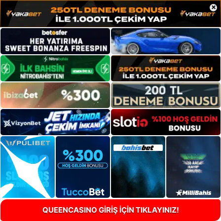
×
QUEENCASINO GİRİŞ İÇİN TIKLAYINIZ!