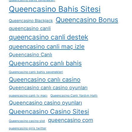
Queencasino bahis seçenekleri
Queencasino Bahis Sitesi
Queencasino Bonus
Queencasino Blackjack
queencasino canli
queencasino canli destek
queencasino canli maç izle
Queencasino Canlı
Queencasino canlı bahis
Queencasino canlı bahis seçenekleri
Queencasino canlı casino
Queencasino canlı casino oyunları
queencasino canlı tv maçı
Queencasino Canlı Yardım Hattı
Queencasino casino oyunları
Queencasino Casino Sitesi
queencasino com
Queencasino casino slot
queencasino giris twitter