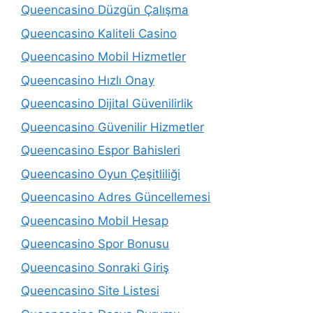
Queencasino Düzgün Çalışma
Queencasino Kaliteli Casino
Queencasino Mobil Hizmetler
Queencasino Hızlı Onay
Queencasino Dijital Güvenilirlik
Queencasino Güvenilir Hizmetler
Queencasino Espor Bahisleri
Queencasino Oyun Çeşitliliği
Queencasino Adres Güncellemesi
Queencasino Mobil Hesap
Queencasino Spor Bonusu
Queencasino Sonraki Giriş
Queencasino Site Listesi