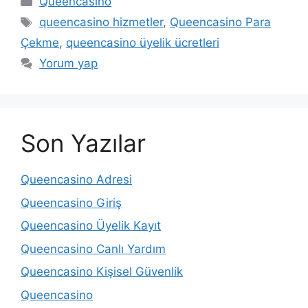
Queencasino
Etiketler
queencasino hizmetler
,
Queencasino Para
Çekme
,
queencasino üyelik ücretleri
Yorum yap
Son Yazılar
Queencasino Adresi
Queencasino Giriş
Queencasino Üyelik Kayıt
Queencasino Canlı Yardım
Queencasino Kişisel Güvenlik
Queencasino