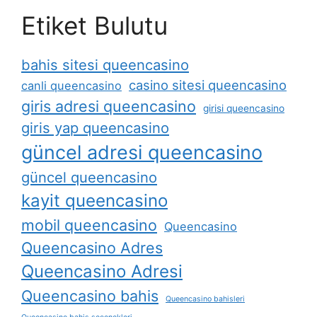
Etiket Bulutu
bahis sitesi queencasino
casino sitesi queencasino
canli queencasino
giris adresi queencasino
girisi queencasino
giris yap queencasino
güncel adresi queencasino
güncel queencasino
kayit queencasino
mobil queencasino
Queencasino
Queencasino Adres
Queencasino Adresi
Queencasino bahis
Queencasino bahisleri