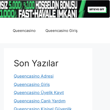
Queencasino
Queencasino Giriş
Son Yazılar
Queencasino Adresi
Queencasino Giriş
Queencasino Üyelik Kayıt
Queencasino Canlı Yardım
Queencasino Kişisel Güvenlik