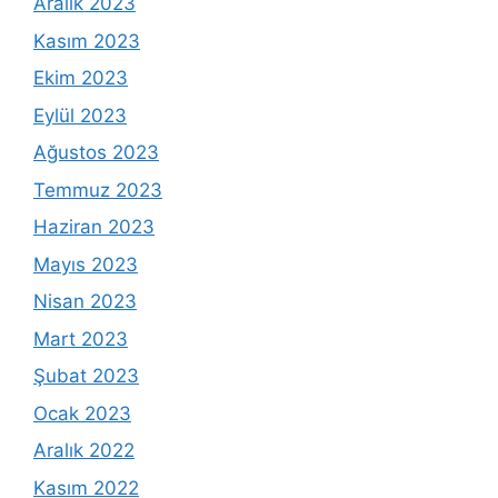
Aralık 2023
Kasım 2023
Ekim 2023
Eylül 2023
Ağustos 2023
Temmuz 2023
Haziran 2023
Mayıs 2023
Nisan 2023
Mart 2023
Şubat 2023
Ocak 2023
Aralık 2022
Kasım 2022