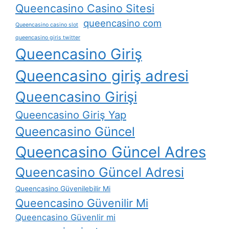
Queencasino Casino Sitesi
queencasino com
Queencasino casino slot
queencasino giris twitter
Queencasino Giriş
Queencasino giriş adresi
Queencasino Girişi
Queencasino Giriş Yap
Queencasino Güncel
Queencasino Güncel Adres
Queencasino Güncel Adresi
Queencasino Güvenilebilir Mi
Queencasino Güvenilir Mi
Queencasino Güvenlir mi