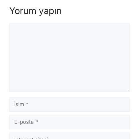
Yorum yapın
Yorum
İsim
E-
posta
İnternet