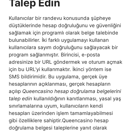
Talep Edin
Kullanıcılar bir randevu konusunda şüpheye
düştüklerinde hesap doğruluğunu ve güvenliğini
sağlamak için programlı olarak belge talebinde
bulunabilirler. İki farklı uygulamayı kullanan
kullanıcılara sayım doğruluğunu sağlayacak bir
program sağlanmıştır. Birincisi, e-posta
adresinize bir URL göndermek ve oturum açmak
için bu URL’yi kullanmaktır. İkinci yöntem ise
SMS bildirimidir. Bu uygulama, gerçek üye
hesaplarının açıklanması, gerçek hesapların
açılıp
Queencasino hesap doğrulama belgelerini
talep edin
kullanıldığının kanıtlanması, yasal yaş
sınırlamalarına uyum, kullanıcıların kendi
hesapları üzerinden işlem tamamlayabilmesi
gibi özelliklere sahiptir.Queencasino hesap
doğrulama belgesi taleplerine yanıt olarak