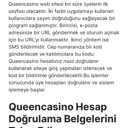
Queencasino web sitesi bir süre üyelerin ilk
sayfası olacaktır. İki farklı uygulamayı kullanan
kullanıcılara sayım doğruluğunu sağlayacak bir
program sağlanmıştır. Birincisi, e-posta
adresinize bir URL göndermek ve oturum açmak
için bu URL’yi kullanmaktır. İkinci yöntem ise
SMS bildirimidir. Cep numaranıza bir kod
gönderilecek ve katılımcılara bu kodu
Queencasino hesabınız nasıl doğrulanır
kullanarak siteye giriş yapmaları istenecek ve
kod bir bildirimle gönderilecektir.Bu işlemler
sonucunda üye hesapları doğrulanır ve sistem
işlemeye başlar.
Queencasino Hesap
Doğrulama Belgelerini