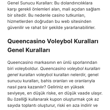
Genel Sunucu Kuralları: Bu dolandırıcılıklara
karşı gerekli önlemleri alan, mali açıdan sağlam
bir sitedir. Bu nedenle casino tutkunları,
hizmetlerden doğrudan bu web sitesinden
güvenilir ve rahat bir şekilde yararlanabilirler.
Queencasino Voleybol Kuralları
Genel Kuralları
Queencasino markasının en ünlü sporlarından
biri voleyboldur.
Queencasino voleybol kuralları
genel kuralları
voleybol kuralları nelerdir, genel
sunucu kuralları, bahis oranları ve oranlarıyla
nasıl para kazanılır? Geliriniz en yüksek
seviyeye, en düşük riske, en düşük vaade ulaşır.
Bu özelliği kullanarak kupon oluşturmak çok az
sayıda toplantı oluşturur, riski en aza indirir ve