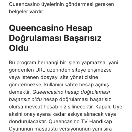
Queencasino üyelerinin göndermesi gereken
belgeler vardır.
Queencasino Hesap
Doğrulaması Başarısız
Oldu
Bu program herhangi bir işlem yapmazsa, yani
gönderilen URL üzerinden siteye erişmezse
veya istenen dosyayı site yöneticisine
göndermezse, kullanıcı sahte hesap açmış
demektir.
Queencasino hesap doğrulaması
başarısız oldu
hesap doğrulaması başarısız
olursa mevcut hesabınız silinecektir. Kapalı. Üye
aksini onaylayana kadar askıya alınacak veya
dondurulacaktır. Queencasino TV Handikap
Oyununun masaüstü versiyonunun yanı sıra