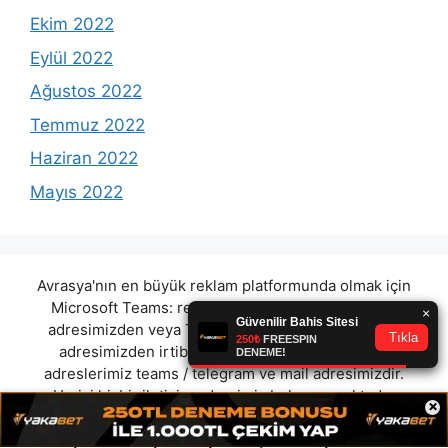
Ekim 2022
Eylül 2022
Ağustos 2022
Temmuz 2022
Haziran 2022
Mayıs 2022
Avrasya'nın en büyük reklam platformunda olmak için
Microsoft Teams:
reklam@avrasyamarketing.com
adresimizden veya Telegram: @Avrasyamarketing
adresimizden irtibat kurabilirsiniz. (Tek iletişim
adreslerimiz teams / telegram ve mail adresimizdir.
Harici hiçbir iletişim adresimiz bulunmamaktadır.
×
Lütfen itibar etmeyiniz.) Türkiye yasalarına göre 7258
sayılı kanun uyarınca yasa dışı bahis oynamanın