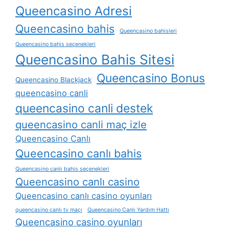
Queencasino Adresi
Queencasino bahis
Queencasino bahisleri
Queencasino bahis seçenekleri
Queencasino Bahis Sitesi
Queencasino Bonus
Queencasino Blackjack
queencasino canli
queencasino canli destek
queencasino canli maç izle
Queencasino Canlı
Queencasino canlı bahis
Queencasino canlı bahis seçenekleri
Queencasino canlı casino
Queencasino canlı casino oyunları
queencasino canlı tv maçı
Queencasino Canlı Yardım Hattı
Queencasino casino oyunları