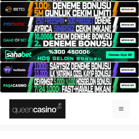
İçeriğe
atla
Menü