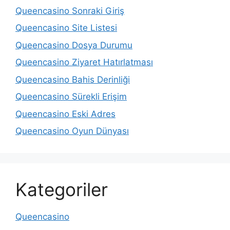
Queencasino Sonraki Giriş
Queencasino Site Listesi
Queencasino Dosya Durumu
Queencasino Ziyaret Hatırlatması
Queencasino Bahis Derinliği
Queencasino Sürekli Erişim
Queencasino Eski Adres
Queencasino Oyun Dünyası
Kategoriler
Queencasino