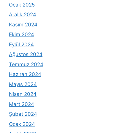
Ocak 2025
Aralık 2024
Kasım 2024
Ekim 2024
Eylül 2024
Ağustos 2024
Temmuz 2024
Haziran 2024
Mayıs 2024
Nisan 2024
Mart 2024
Şubat 2024
Ocak 2024