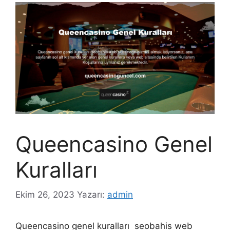
Queencasino Genel
Kuralları
Ekim 26, 2023
Yazarı:
admin
Queencasino genel kuralları seobahis web