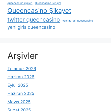
queencasino üyeleri
Queencasino İletişim
Queencasino Şikayet
twitter queencasino
yeni adresi queencasino
yeni giris queencasino
Arşivler
Temmuz 2026
Haziran 2026
Eylül 2025
Haziran 2025
Mayıs 2025
Şubat 2025