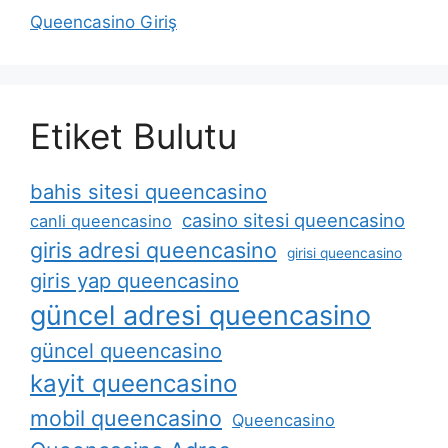
Queencasino Giriş
Etiket Bulutu
bahis sitesi queencasino
casino sitesi queencasino
canli queencasino
giris adresi queencasino
girisi queencasino
giris yap queencasino
güncel adresi queencasino
güncel queencasino
kayit queencasino
mobil queencasino
Queencasino