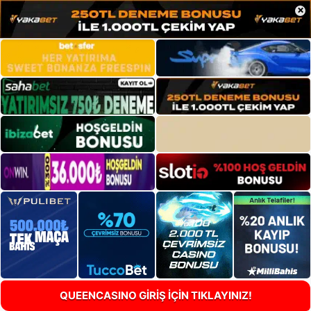
×
QUEENCASINO GİRİŞ İÇİN TIKLAYINIZ!