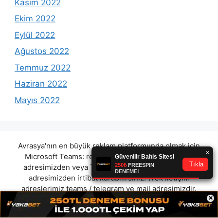
Kasım 2022
Ekim 2022
Eylül 2022
Ağustos 2022
Temmuz 2022
Haziran 2022
Mayıs 2022
Avrasya'nın en büyük reklam platformunda olmak için
Microsoft Teams:
reklam@avrasyamarketing.com
adresimizden veya Telegram: @Avrasyamarketing
adresimizden irtibat kurabilirsiniz. (Tek iletişim
adreslerimiz teams / telegram ve mail adresimizdir.
×
Harici hiçbir iletişim adresimiz bulunmamaktadır.
Lütfen itibar etmeyiniz.) Türkiye yasalarına göre 7258