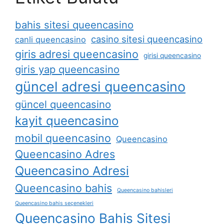
bahis sitesi queencasino
casino sitesi queencasino
canli queencasino
giris adresi queencasino
girisi queencasino
giris yap queencasino
güncel adresi queencasino
güncel queencasino
kayit queencasino
mobil queencasino
Queencasino
Queencasino Adres
Queencasino Adresi
Queencasino bahis
Queencasino bahisleri
Queencasino bahis seçenekleri
Queencasino Bahis Sitesi