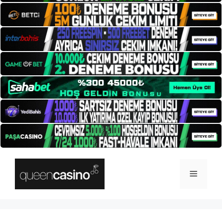
İçeriğe
atla
Menü