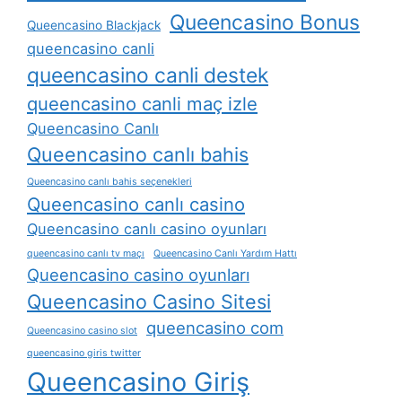
Queencasino Bonus
Queencasino Blackjack
queencasino canli
queencasino canli destek
queencasino canli maç izle
Queencasino Canlı
Queencasino canlı bahis
Queencasino canlı bahis seçenekleri
Queencasino canlı casino
Queencasino canlı casino oyunları
queencasino canlı tv maçı
Queencasino Canlı Yardım Hattı
Queencasino casino oyunları
Queencasino Casino Sitesi
queencasino com
Queencasino casino slot
queencasino giris twitter
Queencasino Giriş