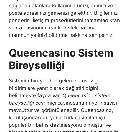
sağlanan alanlara kullanıcı adınızı, adınızı ve e-
posta adresinizi girmenizi gerektirir. Bilgilerinizi
gönderin. İletişim prosedürlerini tamamladıktan
sonra casinonun canlı destek hattına
memnuniyetinizi bildirme hakkına sahipsiniz.
Queencasino Sistem
Bireyselliği
Sistemin bireylerden gelen olumsuz geri
bildirimlere yanıt olarak değiştirildiğini
belirtmekte fayda var.
Queencasino sistem
bireyselliği
çevrimiçi casinosunun üyelik sayısı
mevcuttur ve görüntülenebilir. Queencasino,
kuruluşundan bu yana Türk casinoları için
popüler bir bahis destinasyonu olmuştur ve