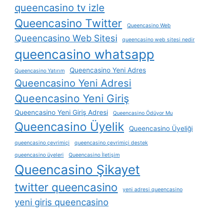
queencasino tv izle
Queencasino Twitter
Queencasino Web
Queencasino Web Sitesi
queencasino web sitesi nedir
queencasino whatsapp
Queencasino Yeni Adres
Queencasino Yatırım
Queencasino Yeni Adresi
Queencasino Yeni Giriş
Queencasino Yeni Giriş Adresi
Queencasino Ödüyor Mu
Queencasino Üyelik
Queencasino Üyeliği
queencasino çevrimiçi
queencasino çevrimiçi destek
queencasino üyeleri
Queencasino İletişim
Queencasino Şikayet
twitter queencasino
yeni adresi queencasino
yeni giris queencasino