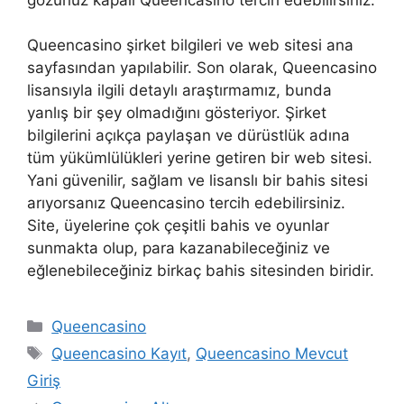
Queencasino şirket bilgileri ve web sitesi ana
sayfasından yapılabilir. Son olarak, Queencasino
lisansıyla ilgili detaylı araştırmamız, bunda
yanlış bir şey olmadığını gösteriyor. Şirket
bilgilerini açıkça paylaşan ve dürüstlük adına
tüm yükümlülükleri yerine getiren bir web sitesi.
Yani güvenilir, sağlam ve lisanslı bir bahis sitesi
arıyorsanız Queencasino tercih edebilirsiniz.
Site, üyelerine çok çeşitli bahis ve oyunlar
sunmakta olup, para kazanabileceğiniz ve
eğlenebileceğiniz birkaç bahis sitesinden biridir.
Kategoriler
Queencasino
Etiketler
Queencasino Kayıt
,
Queencasino Mevcut
Giriş