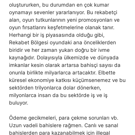
oluştururken, bu durumdan en çok kumar
oynamayı sevenler yararlanıyor. Bu rekabetçi
alan, oyun tutkunlarının yeni promosyonları ve
oyun fırsatlarını keşfetmelerine olanak tanır.
Herhangi bir iş piyasasında olduğu gibi,
Rekabet Bölgesi oyundaki ana önceliklerden
biridir ve her zaman yukarı doğru bir ivme
kaynağıdır. Dolayısıyla ülkemizde ve dünyada
imkanlar kesin olarak artarsa ​​bahisçi sayısı da
onunla birlikte milyarlarca artacaktır. Elbette
küresel ekonomiye katkısı küçümsenemez ve bu
sektörden trilyonlarca dolar dönerken,
milyonlarca insan da bu sektörde iş ve iş
buluyor.
Ödeme gecikmeleri, para çekme sorunları vb.
Uzun vadeli bahislere rağmen. Canlı ve sanal
bahislerden para kazanabilmek için illegal