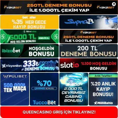
×
QUEENCASINO GİRİŞ İÇİN TIKLAYINIZ!