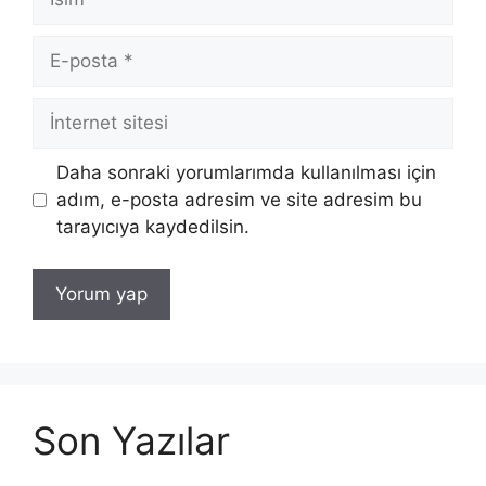
E-
posta
İnternet
sitesi
Daha sonraki yorumlarımda kullanılması için
adım, e-posta adresim ve site adresim bu
tarayıcıya kaydedilsin.
Son Yazılar