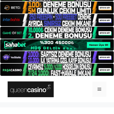
İçeriğe
atla
Menü