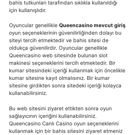
bahis tutkunları tarafından sıklıkla kullanıldığı
için kullanışlıdır.
Oyuncular genellikle
Queencasino mevcut giriş
oyun seçeneklerinin güvenilirliğinden dolayı bu
siteyi tercih etmektedir ve bahis sitesi de
oldukça güvenilirdir. Oyuncular genellikle
Queencasino web sitesinde bulunan slot
makinesi seçeneklerini tercih etmektedir. Bir
kumar sitesindeki içeriği kullanmak için öncelikle
kumar sitesine kayıt olmalısınız. Bir kumar
sitesine girdikten sonra sitedeki içeriği kolayca
kullanabilirsiniz.
Bu web sitesini ziyaret ettikten sonra oyun
sağlayıcının içeriğini kullanabilirsiniz.
Queencasino Canlı Casino oyun seçeneklerini
kullanmak için bir bahis sitesini ziyaret etmeniz