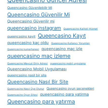
Queencasino Güncel Adresi
Queencasino Güvenilebilir Mi
Queencasino Güvenilir Mi
Queencasino Güvenlir mi
queencasino instagram
Queencasino Kaliteli Hizmet
Queencasino Kayıt
queencasino kayit
queencasino kaç oldu
Queencasino Kullanıcı Yorumları
queencasino maç izle
Queencasino kumarhanesi
queencasino maç izleme
Queencasino Mevcut Giriş Adresi
queencasino mobil uygulama
Queencasino Mobil Uygulaması
queencasino nasil bir site
Queencasino Nasıl Bir Site
Queencasino oyun seçenekleri
Queencasino Nasıl Üye Olunur
queencasino para yatirma
Queencasino Oyun Sitesi
Queencasino para yatırma