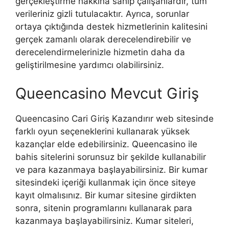
gerçekleştirme hakkına sahip çalışanlardır, tüm
verileriniz gizli tutulacaktır. Ayrıca, sorunlar
ortaya çıktığında destek hizmetlerinin kalitesini
gerçek zamanlı olarak derecelendirebilir ve
derecelendirmelerinizle hizmetin daha da
geliştirilmesine yardımcı olabilirsiniz.
Queencasino Mevcut Giriş
Queencasino Cari Giriş Kazandırır web sitesinde
farklı oyun seçeneklerini kullanarak yüksek
kazançlar elde edebilirsiniz. Queencasino ile
bahis sitelerini sorunsuz bir şekilde kullanabilir
ve para kazanmaya başlayabilirsiniz. Bir kumar
sitesindeki içeriği kullanmak için önce siteye
kayıt olmalısınız. Bir kumar sitesine girdikten
sonra, sitenin programlarını kullanarak para
kazanmaya başlayabilirsiniz. Kumar siteleri,