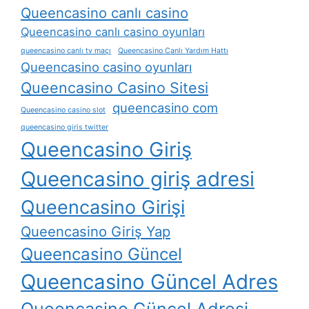
Queencasino canlı casino
Queencasino canlı casino oyunları
queencasino canlı tv maçı
Queencasino Canlı Yardım Hattı
Queencasino casino oyunları
Queencasino Casino Sitesi
queencasino com
Queencasino casino slot
queencasino giris twitter
Queencasino Giriş
Queencasino giriş adresi
Queencasino Girişi
Queencasino Giriş Yap
Queencasino Güncel
Queencasino Güncel Adres