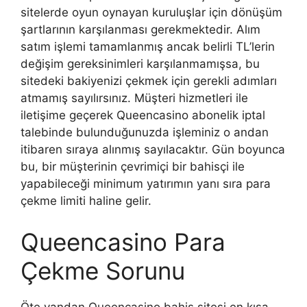
sitelerde oyun oynayan kuruluşlar için dönüşüm
şartlarının karşılanması gerekmektedir. Alım
satım işlemi tamamlanmış ancak belirli TL’lerin
değişim gereksinimleri karşılanmamışsa, bu
sitedeki bakiyenizi çekmek için gerekli adımları
atmamış sayılırsınız. Müşteri hizmetleri ile
iletişime geçerek Queencasino abonelik iptal
talebinde bulunduğunuzda işleminiz o andan
itibaren sıraya alınmış sayılacaktır. Gün boyunca
bu, bir müşterinin çevrimiçi bir bahisçi ile
yapabileceği minimum yatırımın yanı sıra para
çekme limiti haline gelir.
Queencasino Para
Çekme Sorunu
Öte yandan Queencasino bahis sitesi en kısa