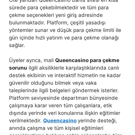
sürede para çekebilmektedir ve tüm para
çekme seçenekleri yeni giriş adresinde
bulunmaktadır. Platform, çeşitli yasadışı
yöntemler sunar ve düşük para çekme limiti ile
gün içinde hızlı yatırım ve para çekme olanağı
sağlar.
Üyeler ayrıca, mali
Queencasino para çekme
sorunu
ilgili aksiliklerle karşılaştıklarında canlı
destek ekibinin ve interaktif hizmetin ne kadar
güvenilir olduğunu bilmek veya vaka
taleplerinde ilgili belgeleri göndermek isterler.
Platform seviyesinde departman bünyesinde
çalışmaya karar veren tüm çalışanlara, etik
dışında yerinde veri konularına ilişkin eğitimler
verilmektedir.
Queencasino
yerinde desteği,
anında çalışma ve tüm kişisel eğitimleri