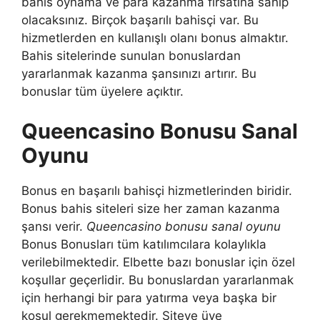
bahis oynama ve para kazanma fırsatına sahip
olacaksınız. Birçok başarılı bahisçi var. Bu
hizmetlerden en kullanışlı olanı bonus almaktır.
Bahis sitelerinde sunulan bonuslardan
yararlanmak kazanma şansınızı artırır. Bu
bonuslar tüm üyelere açıktır.
Queencasino Bonusu Sanal
Oyunu
Bonus en başarılı bahisçi hizmetlerinden biridir.
Bonus bahis siteleri size her zaman kazanma
şansı verir.
Queencasino bonusu sanal oyunu
Bonus Bonusları tüm katılımcılara kolaylıkla
verilebilmektedir. Elbette bazı bonuslar için özel
koşullar geçerlidir. Bu bonuslardan yararlanmak
için herhangi bir para yatırma veya başka bir
koşul gerekmemektedir. Siteye üye