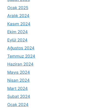
Ocak 2025
Aralık 2024
Kasım 2024
Ekim 2024
Eylül 2024
Ağustos 2024
Temmuz 2024
Haziran 2024
Mayıs 2024
Nisan 2024
Mart 2024
Şubat 2024
Ocak 2024