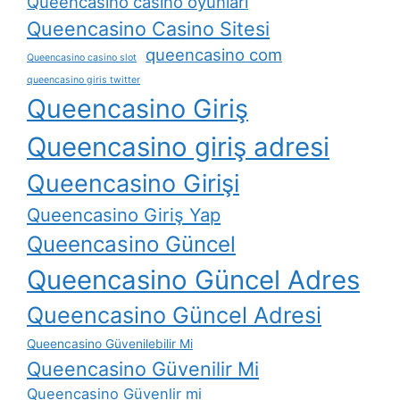
Queencasino casino oyunları
Queencasino Casino Sitesi
queencasino com
Queencasino casino slot
queencasino giris twitter
Queencasino Giriş
Queencasino giriş adresi
Queencasino Girişi
Queencasino Giriş Yap
Queencasino Güncel
Queencasino Güncel Adres
Queencasino Güncel Adresi
Queencasino Güvenilebilir Mi
Queencasino Güvenilir Mi
Queencasino Güvenlir mi