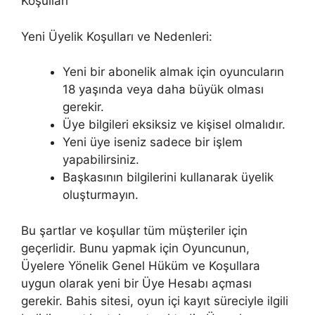
Koşulları
Yeni Üyelik Koşulları ve Nedenleri:
Yeni bir abonelik almak için oyuncuların
18 yaşında veya daha büyük olması
gerekir.
Üye bilgileri eksiksiz ve kişisel olmalıdır.
Yeni üye iseniz sadece bir işlem
yapabilirsiniz.
Başkasının bilgilerini kullanarak üyelik
oluşturmayın.
Bu şartlar ve koşullar tüm müşteriler için
geçerlidir. Bunu yapmak için Oyuncunun,
Üyelere Yönelik Genel Hüküm ve Koşullara
uygun olarak yeni bir Üye Hesabı açması
gerekir. Bahis sitesi, oyun içi kayıt süreciyle ilgili