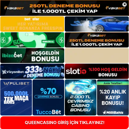
×
QUEENCASINO GİRİŞ İÇİN TIKLAYINIZ!