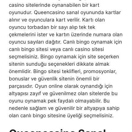
casino sitelerinde oynanabilen bir kart
oyunudur. Queencasino sanal oyununda kartlar
alınır ve oyunculara kart verilir. Kartı olan
oyuncu torbadan bir sayı alıp tek tek
çekmelerini ister ve kartın üzerinde numara olan
oyuncu sayıları dağıtır. Canlı bingo oynamak için
canlı bingo sitesi veya canlı casino sitesi
seçmelisiniz. Bingo oynamak için site seçerken
sitenin sunduğu seçenekleri dikkate almak
önemlidir. Bingo sitesi teklifleri, promosyonlar,
bonuslar ve güvenlik sitenin önemli bir
parçasıdır. Oyun online olarak oynandığı için
altyapısı zayıf ve güvenilmez olan sitelerde bu
oyunu oynamak pek faydalı olmayabilir. Bu
nedenle sağlam ve güvenilir bir altyapıya sahip
olan canlı bingo sitesine üyeliği seçmelisiniz.