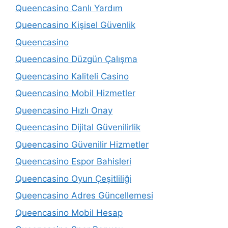
Queencasino Canlı Yardım
Queencasino Kişisel Güvenlik
Queencasino
Queencasino Düzgün Çalışma
Queencasino Kaliteli Casino
Queencasino Mobil Hizmetler
Queencasino Hızlı Onay
Queencasino Dijital Güvenilirlik
Queencasino Güvenilir Hizmetler
Queencasino Espor Bahisleri
Queencasino Oyun Çeşitliliği
Queencasino Adres Güncellemesi
Queencasino Mobil Hesap