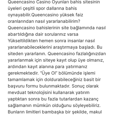
Queencasino Casino Oyunları bahis sitesinin
üyeleri çeşitli spor dallarına bahis
oynayabilir.Queencasino yüksek faiz
oranlarından nasıl yararlanabilirim?
Queencasino bahislerinin site bağlamında nasıl
abartıldığına dair sorularınız varsa
Yükseltildikten hemen sonra insanlar nasıl
yararlanabileceklerini araştırmaya başladı. Bu
siteden yararlanın. Queencasino fazlalığınızdan
yararlanmak için siteye kayıt olup üye olmanız,
ardından kayıt alanına para yatırmanız
gerekmektedir. “Üye Ol” bölümünde işlemi
tamamlamak için doldurabileceğiniz basit bir
başvuru formu bulunmaktadır. Sonuç olarak
mevduat teknolojisini kullanarak yatırım
yaptıktan sonra bu fazla tutarlardan kazanç
sağlamanın mümkün olduğunu söyleyebiliriz.
Bunların limitleri bambaşka bir şekilde, makul