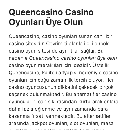
Queencasino Casino
Oyunları Üye Olun
Queencasino, casino oyunları sunan canlı bir
casino sitesidir. Çevrimiçi alanla ilgili birçok
casino oyun sitesi de ayrıntılar sağlar. Bu
nedenle
Queencasino casino oyunları üye olun
casino oyun meraklıları için idealdir. Üstelik
Queencasino, kaliteli altyapısı nedeniyle casino
oyunları için çoğu zaman ilk tercih oluyor. Her
casino oyuncusunun dikkatini çekecek birçok
seçenek bulunmaktadır. Bu alternatifler casino
oyuncularını can sıkıntısından kurtararak onlara
daha fazla eğlenme ve aynı zamanda para
kazanma fırsatı vermektedir. Bu alternatifler
arasında jackpot oyunları, slot oyunları, masa