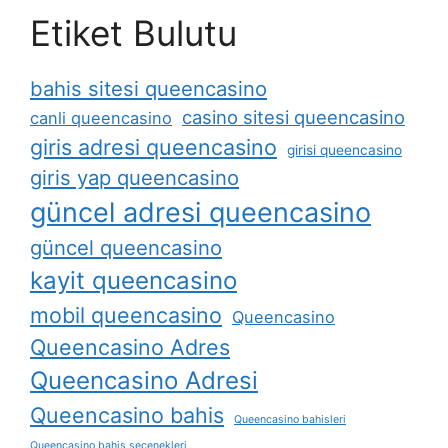
Etiket Bulutu
bahis sitesi queencasino
casino sitesi queencasino
canli queencasino
giris adresi queencasino
girisi queencasino
giris yap queencasino
güncel adresi queencasino
güncel queencasino
kayit queencasino
mobil queencasino
Queencasino
Queencasino Adres
Queencasino Adresi
Queencasino bahis
Queencasino bahisleri
Queencasino bahis seçenekleri