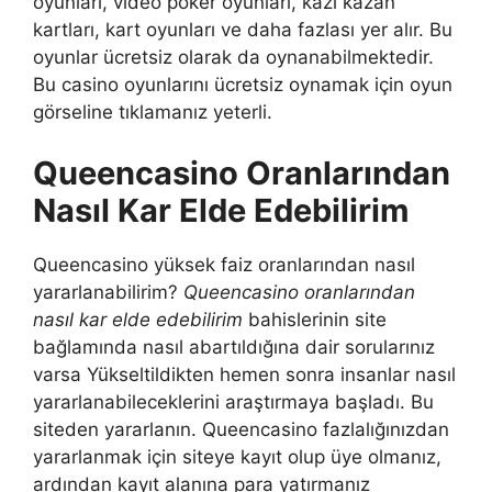
oyunları, video poker oyunları, kazı kazan
kartları, kart oyunları ve daha fazlası yer alır. Bu
oyunlar ücretsiz olarak da oynanabilmektedir.
Bu casino oyunlarını ücretsiz oynamak için oyun
görseline tıklamanız yeterli.
Queencasino Oranlarından
Nasıl Kar Elde Edebilirim
Queencasino yüksek faiz oranlarından nasıl
yararlanabilirim?
Queencasino oranlarından
nasıl kar elde edebilirim
bahislerinin site
bağlamında nasıl abartıldığına dair sorularınız
varsa Yükseltildikten hemen sonra insanlar nasıl
yararlanabileceklerini araştırmaya başladı. Bu
siteden yararlanın. Queencasino fazlalığınızdan
yararlanmak için siteye kayıt olup üye olmanız,
ardından kayıt alanına para yatırmanız