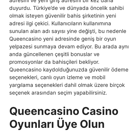
adresini ve yeni giriş adresini bir kez daha
duyurdu. Türkiye’de ve dünyada öncelik sahibi
olmak isteyen güvenilir bahis şirketinin yeni
adresi ilgi çekici. Kullanıcıların kullanımına
sunulan alan adı sayısı yine değişti, bu nedenle
Queencasino yeni adresinde geniş bir oyun
yelpazesi sunmaya devam ediyor. Bu arada aynı
anda güncellenen çeşitli bonuslar ve
promosyonlar da bahisçileri bekliyor.
Queencasino kaydolduğunuzda güvenilir ödeme
seçenekleri, canlı oyun izleme ve mobil
yargılama seçenekleri dahil olmak üzere birçok
seçenek arasından seçim yapabilirsiniz.
Queencasino Casino
Oyunları Üye Olun