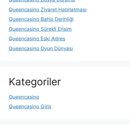
Queencasino Ziyaret Hatırlatması
Queencasino Bahis Derinliği
Queencasino Sürekli Erişim
Queencasino Eski Adres
Queencasino Oyun Dünyası
Kategoriler
Queencasino
Queencasino Giriş