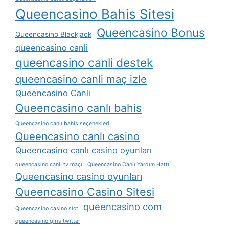
Queencasino Bahis Sitesi
Queencasino Bonus
Queencasino Blackjack
queencasino canli
queencasino canli destek
queencasino canli maç izle
Queencasino Canlı
Queencasino canlı bahis
Queencasino canlı bahis seçenekleri
Queencasino canlı casino
Queencasino canlı casino oyunları
queencasino canlı tv maçı
Queencasino Canlı Yardım Hattı
Queencasino casino oyunları
Queencasino Casino Sitesi
queencasino com
Queencasino casino slot
queencasino giris twitter