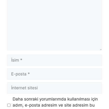
İsim
E-
posta
İnternet
sitesi
Daha sonraki yorumlarımda kullanılması için
adım, e-posta adresim ve site adresim bu