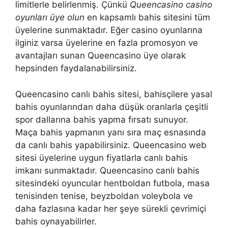
limitlerle belirlenmiş. Çünkü
Queencasino casino
oyunları üye olun
en kapsamlı bahis sitesini tüm
üyelerine sunmaktadır. Eğer casino oyunlarına
ilginiz varsa üyelerine en fazla promosyon ve
avantajları sunan Queencasino üye olarak
hepsinden faydalanabilirsiniz.
Queencasino canlı bahis sitesi, bahisçilere yasal
bahis oyunlarından daha düşük oranlarla çeşitli
spor dallarına bahis yapma fırsatı sunuyor.
Maça bahis yapmanın yanı sıra maç esnasında
da canlı bahis yapabilirsiniz. Queencasino web
sitesi üyelerine uygun fiyatlarla canlı bahis
imkanı sunmaktadır. Queencasino canlı bahis
sitesindeki oyuncular hentboldan futbola, masa
tenisinden tenise, beyzboldan voleybola ve
daha fazlasına kadar her şeye sürekli çevrimiçi
bahis oynayabilirler.