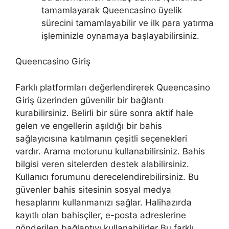
tamamlayarak Queencasino üyelik
sürecini tamamlayabilir ve ilk para yatırma
işleminizle oynamaya başlayabilirsiniz.
Queencasino Giriş
Farklı platformları değerlendirerek Queencasino
Giriş üzerinden güvenilir bir bağlantı
kurabilirsiniz. Belirli bir süre sonra aktif hale
gelen ve engellerin aşıldığı bir bahis
sağlayıcısına katılmanın çeşitli seçenekleri
vardır. Arama motorunu kullanabilirsiniz. Bahis
bilgisi veren sitelerden destek alabilirsiniz.
Kullanıcı forumunu derecelendirebilirsiniz. Bu
güvenler bahis sitesinin sosyal medya
hesaplarını kullanmanızı sağlar. Halihazırda
kayıtlı olan bahisçiler, e-posta adreslerine
gönderilen bağlantıyı kullanabilirler Bu farklı