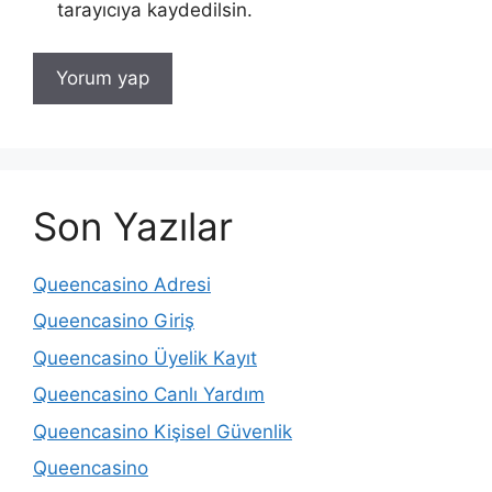
tarayıcıya kaydedilsin.
Son Yazılar
Queencasino Adresi
Queencasino Giriş
Queencasino Üyelik Kayıt
Queencasino Canlı Yardım
Queencasino Kişisel Güvenlik
Queencasino