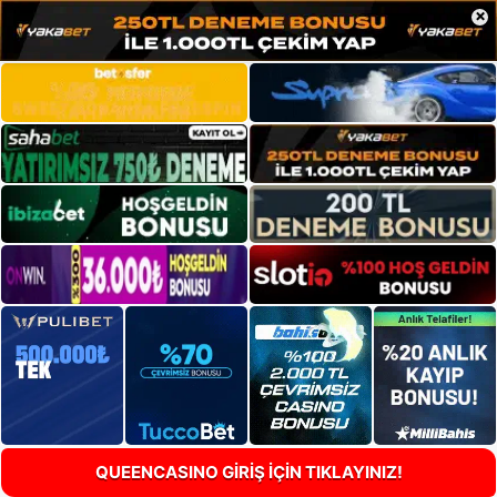
×
QUEENCASINO GİRİŞ İÇİN TIKLAYINIZ!