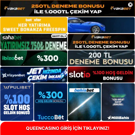
×
QUEENCASINO GİRİŞ İÇİN TIKLAYINIZ!