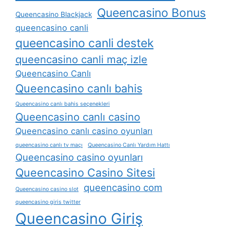
Queencasino Bonus
Queencasino Blackjack
queencasino canli
queencasino canli destek
queencasino canli maç izle
Queencasino Canlı
Queencasino canlı bahis
Queencasino canlı bahis seçenekleri
Queencasino canlı casino
Queencasino canlı casino oyunları
queencasino canlı tv maçı
Queencasino Canlı Yardım Hattı
Queencasino casino oyunları
Queencasino Casino Sitesi
queencasino com
Queencasino casino slot
queencasino giris twitter
Queencasino Giriş