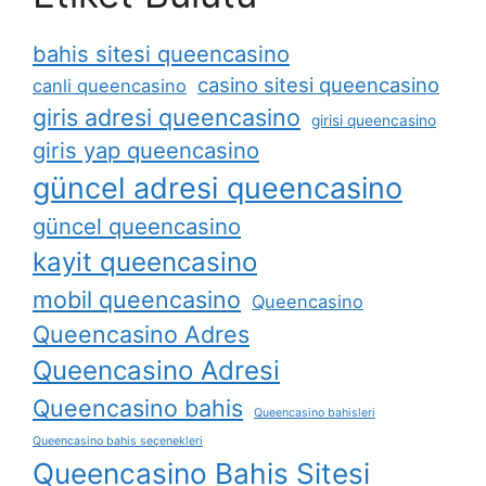
bahis sitesi queencasino
casino sitesi queencasino
canli queencasino
giris adresi queencasino
girisi queencasino
giris yap queencasino
güncel adresi queencasino
güncel queencasino
kayit queencasino
mobil queencasino
Queencasino
Queencasino Adres
Queencasino Adresi
Queencasino bahis
Queencasino bahisleri
Queencasino bahis seçenekleri
Queencasino Bahis Sitesi