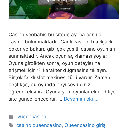
Casino seobahis bu sitede ayrıca canlı bir
casino bulunmaktadır. Canlı casino, blackjack,
poker ve bakara gibi çok çeşitli casino oyunları
sunmaktadır. Ancak oyun açıklaması şöyle:
Oyuna girdikten sonra, oyun detaylarına
erişmek için ‘?’ karakter düğmesine tıklayın.
Birçok farklı slot makinesi türü vardır. Zaman
geçtikçe, bu oyunda neyi sevdiğinizi
öğreneceksiniz. Oyuna yeni oyunlar eklendikçe
site güncellenecektir. …
Devamını oku…
Kategoriler
Queencasino
Etiketler
casino queencasino
,
Queencasino giriş