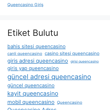
Queencasino Giriş
Etiket Bulutu
bahis sitesi queencasino
casino sitesi queencasino
canli queencasino
giris adresi queencasino
girisi queencasino
giris yap queencasino
güncel adresi queencasino
güncel queencasino
kayit queencasino
mobil queencasino
Queencasino
Queencasino Adres