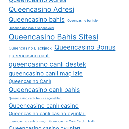
Queencasino Adresi
Queencasino bahis
Queencasino bahisleri
Queencasino bahis seçenekleri
Queencasino Bahis Sitesi
Queencasino Bonus
Queencasino Blackjack
queencasino canli
queencasino canli destek
queencasino canli maç izle
Queencasino Canlı
Queencasino canlı bahis
Queencasino canlı bahis seçenekleri
Queencasino canlı casino
Queencasino canlı casino oyunları
queencasino canlı tv maçı
Queencasino Canlı Yardım Hattı
Queencasino casino oyunları