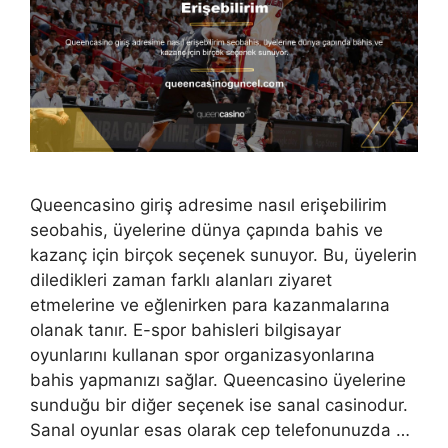
Queencasino giriş adresime nasıl erişebilirim
seobahis, üyelerine dünya çapında bahis ve
kazanç için birçok seçenek sunuyor. Bu, üyelerin
diledikleri zaman farklı alanları ziyaret
etmelerine ve eğlenirken para kazanmalarına
olanak tanır. E-spor bahisleri bilgisayar
oyunlarını kullanan spor organizasyonlarına
bahis yapmanızı sağlar. Queencasino üyelerine
sunduğu bir diğer seçenek ise sanal casinodur.
Sanal oyunlar esas olarak cep telefonunuzda …