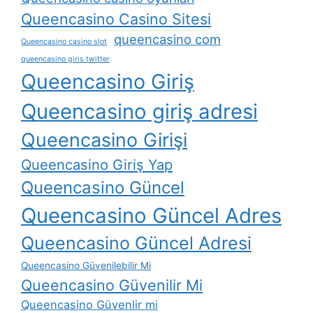
Queencasino Casino Sitesi
queencasino com
Queencasino casino slot
queencasino giris twitter
Queencasino Giriş
Queencasino giriş adresi
Queencasino Girişi
Queencasino Giriş Yap
Queencasino Güncel
Queencasino Güncel Adres
Queencasino Güncel Adresi
Queencasino Güvenilebilir Mi
Queencasino Güvenilir Mi
Queencasino Güvenlir mi