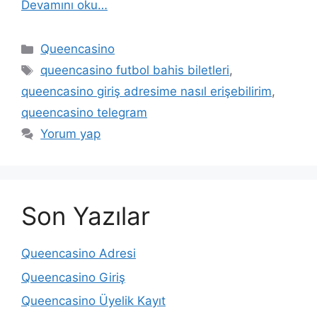
Devamını oku…
Kategoriler
Queencasino
Etiketler
queencasino futbol bahis biletleri
,
queencasino giriş adresime nasıl erişebilirim
,
queencasino telegram
Yorum yap
Son Yazılar
Queencasino Adresi
Queencasino Giriş
Queencasino Üyelik Kayıt