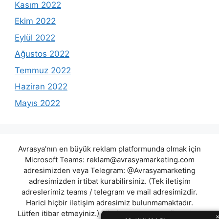
Kasım 2022
Ekim 2022
Eylül 2022
Ağustos 2022
Temmuz 2022
Haziran 2022
Mayıs 2022
Avrasya'nın en büyük reklam platformunda olmak için
Microsoft Teams:
reklam@avrasyamarketing.com
adresimizden veya Telegram: @Avrasyamarketing
adresimizden irtibat kurabilirsiniz. (Tek iletişim
adreslerimiz teams / telegram ve mail adresimizdir.
Harici hiçbir iletişim adresimiz bulunmamaktadır.
Lütfen itibar etmeyiniz.) Türkiye yasalarına göre 7258