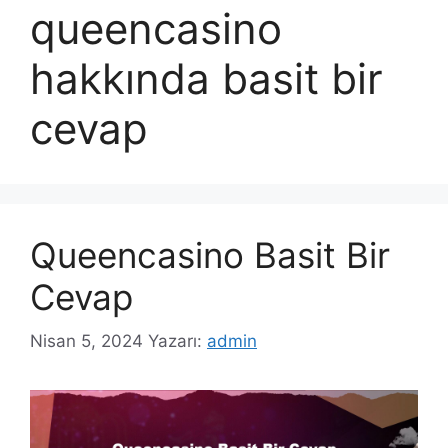
queencasino
hakkında basit bir
cevap
Queencasino Basit Bir
Cevap
Nisan 5, 2024
Yazarı:
admin