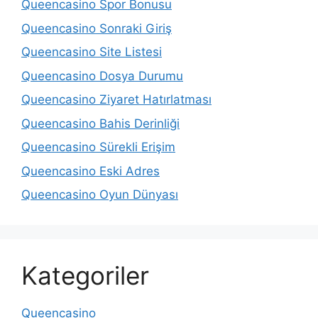
Queencasino Spor Bonusu
Queencasino Sonraki Giriş
Queencasino Site Listesi
Queencasino Dosya Durumu
Queencasino Ziyaret Hatırlatması
Queencasino Bahis Derinliği
Queencasino Sürekli Erişim
Queencasino Eski Adres
Queencasino Oyun Dünyası
Kategoriler
Queencasino