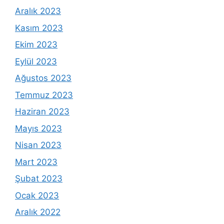
Aralık 2023
Kasım 2023
Ekim 2023
Eylül 2023
Ağustos 2023
Temmuz 2023
Haziran 2023
Mayıs 2023
Nisan 2023
Mart 2023
Şubat 2023
Ocak 2023
Aralık 2022