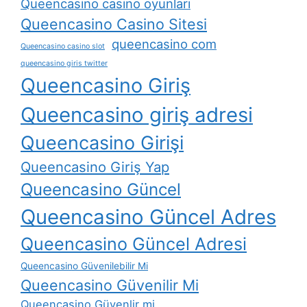
Queencasino casino oyunları
Queencasino Casino Sitesi
queencasino com
Queencasino casino slot
queencasino giris twitter
Queencasino Giriş
Queencasino giriş adresi
Queencasino Girişi
Queencasino Giriş Yap
Queencasino Güncel
Queencasino Güncel Adres
Queencasino Güncel Adresi
Queencasino Güvenilebilir Mi
Queencasino Güvenilir Mi
Queencasino Güvenlir mi