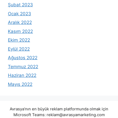
Şubat 2023
Ocak 2023
Aralık 2022
Kasım 2022
Ekim 2022
Eylül 2022
Ağustos 2022
Temmuz 2022
Haziran 2022
Mayıs 2022
Avrasya'nın en büyük reklam platformunda olmak için
Microsoft Teams:
reklam@avrasyamarketing.com