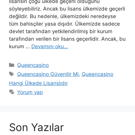
lisansın çoğu ülkede geçerli olduğunu
söyleyebiliriz. Ancak bu lisans ülkemizde geçerli
değildir. Bu nedenle, ülkemizdeki neredeyse
tüm bahisçiler yasa dışıdır. Ülkemizde sadece
devlet tarafından yetkilendirilmiş bir kurum
tarafından verilen bir lisans geçerlidir. Ancak, bu
kurum …
Devamını oku…
Kategoriler
Queencasino
Etiketler
Queencasino Güvenilir Mi
,
Queencasino
Hangi Ülkede Lisanslıdır
Yorum yap
Son Yazılar