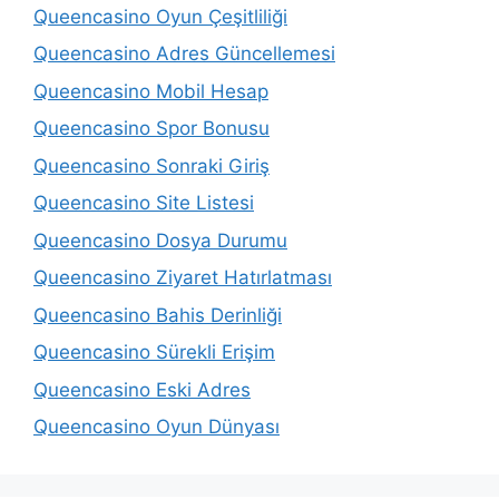
Queencasino Oyun Çeşitliliği
Queencasino Adres Güncellemesi
Queencasino Mobil Hesap
Queencasino Spor Bonusu
Queencasino Sonraki Giriş
Queencasino Site Listesi
Queencasino Dosya Durumu
Queencasino Ziyaret Hatırlatması
Queencasino Bahis Derinliği
Queencasino Sürekli Erişim
Queencasino Eski Adres
Queencasino Oyun Dünyası