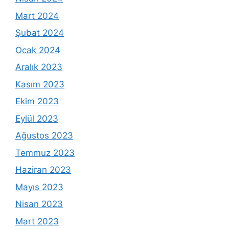
Mart 2024
Şubat 2024
Ocak 2024
Aralık 2023
Kasım 2023
Ekim 2023
Eylül 2023
Ağustos 2023
Temmuz 2023
Haziran 2023
Mayıs 2023
Nisan 2023
Mart 2023