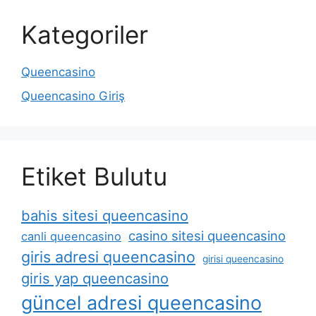
Kategoriler
Queencasino
Queencasino Giriş
Etiket Bulutu
bahis sitesi queencasino
casino sitesi queencasino
canli queencasino
giris adresi queencasino
girisi queencasino
giris yap queencasino
güncel adresi queencasino