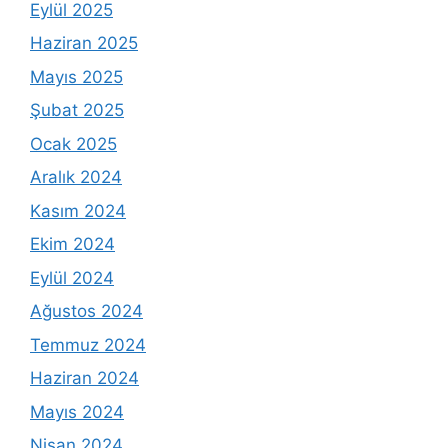
Eylül 2025
Haziran 2025
Mayıs 2025
Şubat 2025
Ocak 2025
Aralık 2024
Kasım 2024
Ekim 2024
Eylül 2024
Ağustos 2024
Temmuz 2024
Haziran 2024
Mayıs 2024
Nisan 2024