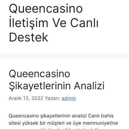
Queencasino
İletişim Ve Canlı
Destek
Queencasino
Şikayetlerinin Analizi
Aralık 13, 2022
Yazarı:
admin
Queencasino şikayetlerinin analizi Canlı bahis
sitesi yüksek bir müşteri ve üye memnuniyetine