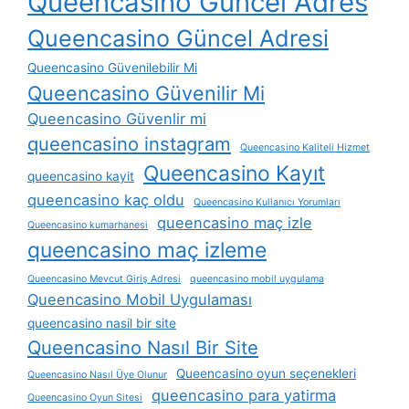
Queencasino Güncel Adres
Queencasino Güncel Adresi
Queencasino Güvenilebilir Mi
Queencasino Güvenilir Mi
Queencasino Güvenlir mi
queencasino instagram
Queencasino Kaliteli Hizmet
Queencasino Kayıt
queencasino kayit
queencasino kaç oldu
Queencasino Kullanıcı Yorumları
queencasino maç izle
Queencasino kumarhanesi
queencasino maç izleme
Queencasino Mevcut Giriş Adresi
queencasino mobil uygulama
Queencasino Mobil Uygulaması
queencasino nasil bir site
Queencasino Nasıl Bir Site
Queencasino oyun seçenekleri
Queencasino Nasıl Üye Olunur
queencasino para yatirma
Queencasino Oyun Sitesi