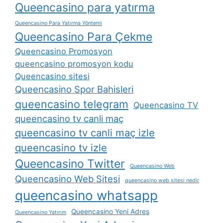
Queencasino para yatırma
Queencasino Para Yatırma Yöntemi
Queencasino Para Çekme
Queencasino Promosyon
queencasino promosyon kodu
Queencasino sitesi
Queencasino Spor Bahisleri
queencasino telegram
Queencasino TV
queencasino tv canli maç
queencasino tv canli maç izle
queencasino tv izle
Queencasino Twitter
Queencasino Web
Queencasino Web Sitesi
queencasino web sitesi nedir
queencasino whatsapp
Queencasino Yeni Adres
Queencasino Yatırım