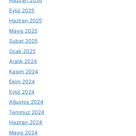
Haziran 2026
Eylül 2025
Haziran 2025
Mayıs 2025
Şubat 2025
Ocak 2025
Aralık 2024
Kasım 2024
Ekim 2024
Eylül 2024
Ağustos 2024
Temmuz 2024
Haziran 2024
Mayıs 2024