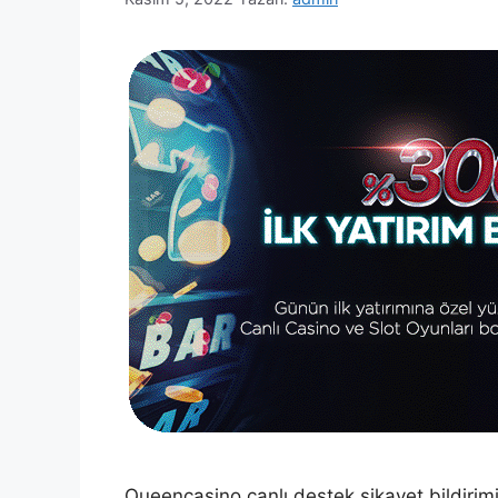
Queencasino canlı destek şikayet bildirimi