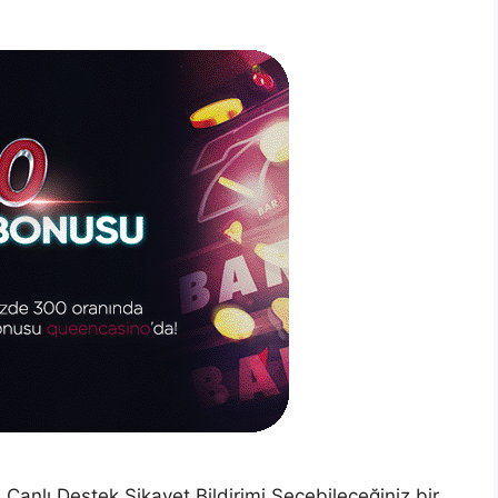
 Canlı Destek Şikayet Bildirimi Seçebileceğiniz bir