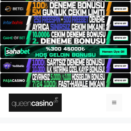
İçeriğe
atla
Menü