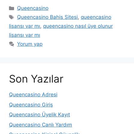
Kategoriler
Queencasino
Etiketler
Queencasino Bahis Sitesi
,
queencasino
lisansı var mı
,
queencasino nasıl üye olunur
lisansı var mı
Yorum yap
Son Yazılar
Queencasino Adresi
Queencasino Giriş
Queencasino Üyelik Kayıt
Queencasino Canlı Yardım