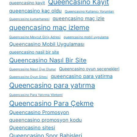
Queencasino Kayıt
queencasino kayit
queencasino kaç oldu
Queencasino Kullanıcı Yorumları
queencasino maç izle
Queencasino kumarhanesi
queencasino maç izleme
Queencasino Mevcut Giriş Adresi
queencasino mobil uygulama
Queencasino Mobil Uygulaması
queencasino nasil bir site
Queencasino Nasıl Bir Site
Queencasino oyun seçenekleri
Queencasino Nasıl Üye Olunur
queencasino para yatirma
Queencasino Oyun Sitesi
Queencasino para yatırma
Queencasino Para Yatırma Yöntemi
Queencasino Para Çekme
Queencasino Promosyon
queencasino promosyon kodu
Queencasino sitesi
Queencasino Spor Bahisleri