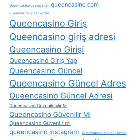
queencasino com
Queencasino casino slot
queencasino giris twitter
Queencasino Giriş
Queencasino giriş adresi
Queencasino Girişi
Queencasino Giriş Yap
Queencasino Güncel
Queencasino Güncel Adres
Queencasino Güncel Adresi
Queencasino Güvenilebilir Mi
Queencasino Güvenilir Mi
Queencasino Güvenlir mi
queencasino instagram
Queencasino Kaliteli Hizmet