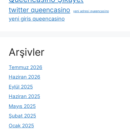
twitter queencasino
yeni adresi queencasino
yeni giris queencasino
Arşivler
Temmuz 2026
Haziran 2026
Eylül 2025
Haziran 2025
Mayıs 2025
Şubat 2025
Ocak 2025