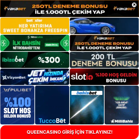
×
QUEENCASINO GİRİŞ İÇİN TIKLAYINIZ!