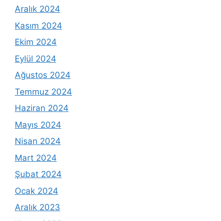
Aralık 2024
Kasım 2024
Ekim 2024
Eylül 2024
Ağustos 2024
Temmuz 2024
Haziran 2024
Mayıs 2024
Nisan 2024
Mart 2024
Şubat 2024
Ocak 2024
Aralık 2023