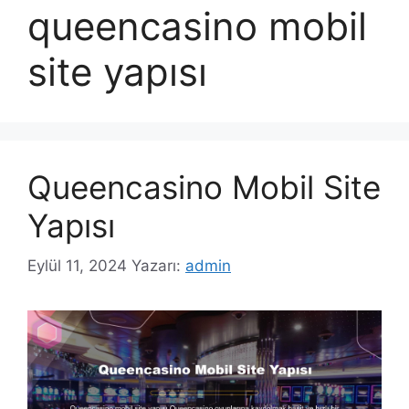
queencasino mobil
site yapısı
Queencasino Mobil Site
Yapısı
Eylül 11, 2024
Yazarı:
admin