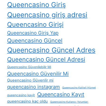
Queencasino Giriş
Queencasino giriş adresi
Queencasino Girişi
Queencasino Giriş Yap
Queencasino Güncel
Queencasino Güncel Adres
Queencasino Güncel Adresi
Queencasino Güvenilebilir Mi
Queencasino Güvenilir Mi
Queencasino Güvenlir mi
queencasino instagram
Queencasino Kaliteli Hizmet
Queencasino Kayıt
queencasino kayit
queencasino kaç oldu
Queencasino Kullanıcı Yorumları