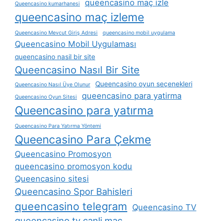
queencasino maç izle
Queencasino kumarhanesi
queencasino maç izleme
Queencasino Mevcut Giriş Adresi
queencasino mobil uygulama
Queencasino Mobil Uygulaması
queencasino nasil bir site
Queencasino Nasıl Bir Site
Queencasino oyun seçenekleri
Queencasino Nasıl Üye Olunur
queencasino para yatirma
Queencasino Oyun Sitesi
Queencasino para yatırma
Queencasino Para Yatırma Yöntemi
Queencasino Para Çekme
Queencasino Promosyon
queencasino promosyon kodu
Queencasino sitesi
Queencasino Spor Bahisleri
queencasino telegram
Queencasino TV
queencasino tv canli maç