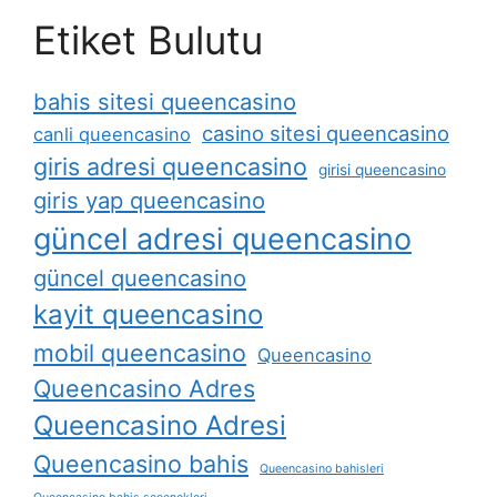
Etiket Bulutu
bahis sitesi queencasino
casino sitesi queencasino
canli queencasino
giris adresi queencasino
girisi queencasino
giris yap queencasino
güncel adresi queencasino
güncel queencasino
kayit queencasino
mobil queencasino
Queencasino
Queencasino Adres
Queencasino Adresi
Queencasino bahis
Queencasino bahisleri