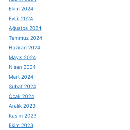
Ekim 2024
Eylül 2024
Ağustos 2024
Temmuz 2024
Haziran 2024
Mayıs 2024
Nisan 2024
Mart 2024
Şubat 2024
Ocak 2024
Aralık 2023
Kasım 2023
Ekim 2023