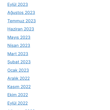
Eylül 2023
Ağustos 2023
Temmuz 2023
Haziran 2023
Mayıs 2023
Nisan 2023
Mart 2023
Şubat 2023
Ocak 2023
Aralık 2022
Kasım 2022
Ekim 2022
Eylül 2022