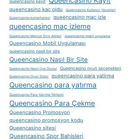
Queencasino Kayıt
queencasino kayit
queencasino kaç oldu
Queencasino Kullanıcı Yorumları
queencasino maç izle
Queencasino kumarhanesi
queencasino maç izleme
Queencasino Mevcut Giriş Adresi
queencasino mobil uygulama
Queencasino Mobil Uygulaması
queencasino nasil bir site
Queencasino Nasıl Bir Site
Queencasino oyun seçenekleri
Queencasino Nasıl Üye Olunur
queencasino para yatirma
Queencasino Oyun Sitesi
Queencasino para yatırma
Queencasino Para Yatırma Yöntemi
Queencasino Para Çekme
Queencasino Promosyon
queencasino promosyon kodu
Queencasino sitesi
Queencasino Spor Bahisleri