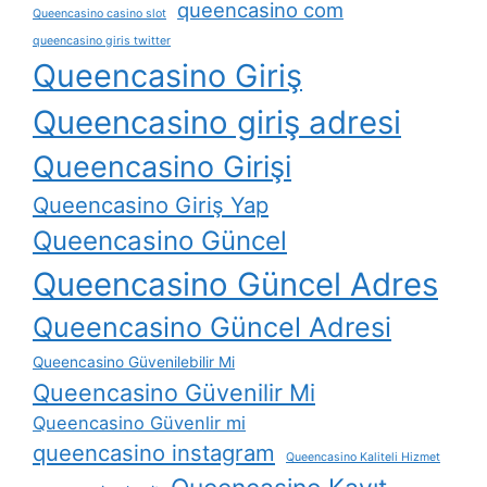
queencasino com
Queencasino casino slot
queencasino giris twitter
Queencasino Giriş
Queencasino giriş adresi
Queencasino Girişi
Queencasino Giriş Yap
Queencasino Güncel
Queencasino Güncel Adres
Queencasino Güncel Adresi
Queencasino Güvenilebilir Mi
Queencasino Güvenilir Mi
Queencasino Güvenlir mi
queencasino instagram
Queencasino Kaliteli Hizmet