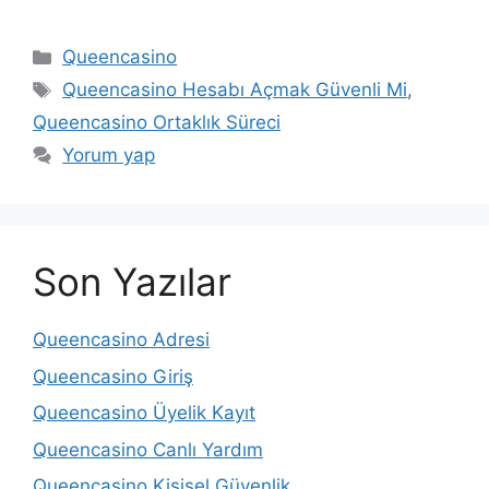
Kategoriler
Queencasino
Etiketler
Queencasino Hesabı Açmak Güvenli Mi
,
Queencasino Ortaklık Süreci
Yorum yap
Son Yazılar
Queencasino Adresi
Queencasino Giriş
Queencasino Üyelik Kayıt
Queencasino Canlı Yardım
Queencasino Kişisel Güvenlik