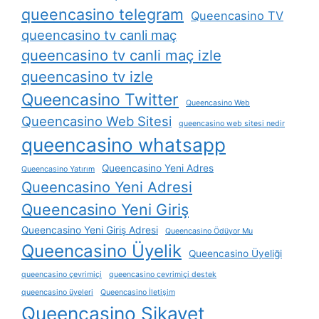
queencasino telegram
Queencasino TV
queencasino tv canli maç
queencasino tv canli maç izle
queencasino tv izle
Queencasino Twitter
Queencasino Web
Queencasino Web Sitesi
queencasino web sitesi nedir
queencasino whatsapp
Queencasino Yeni Adres
Queencasino Yatırım
Queencasino Yeni Adresi
Queencasino Yeni Giriş
Queencasino Yeni Giriş Adresi
Queencasino Ödüyor Mu
Queencasino Üyelik
Queencasino Üyeliği
queencasino çevrimiçi
queencasino çevrimiçi destek
queencasino üyeleri
Queencasino İletişim
Queencasino Şikayet