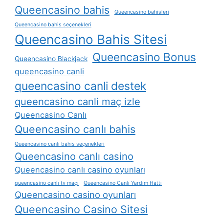
Queencasino bahis
Queencasino bahisleri
Queencasino bahis seçenekleri
Queencasino Bahis Sitesi
Queencasino Bonus
Queencasino Blackjack
queencasino canli
queencasino canli destek
queencasino canli maç izle
Queencasino Canlı
Queencasino canlı bahis
Queencasino canlı bahis seçenekleri
Queencasino canlı casino
Queencasino canlı casino oyunları
queencasino canlı tv maçı
Queencasino Canlı Yardım Hattı
Queencasino casino oyunları
Queencasino Casino Sitesi