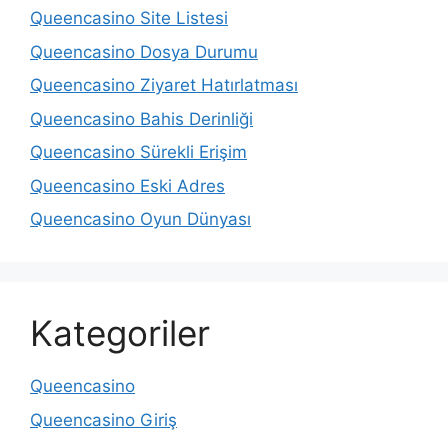
Queencasino Site Listesi
Queencasino Dosya Durumu
Queencasino Ziyaret Hatırlatması
Queencasino Bahis Derinliği
Queencasino Sürekli Erişim
Queencasino Eski Adres
Queencasino Oyun Dünyası
Kategoriler
Queencasino
Queencasino Giriş