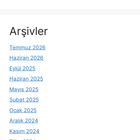
Arşivler
Temmuz 2026
Haziran 2026
Eylül 2025
Haziran 2025
Mayıs 2025
Şubat 2025
Ocak 2025
Aralık 2024
Kasım 2024