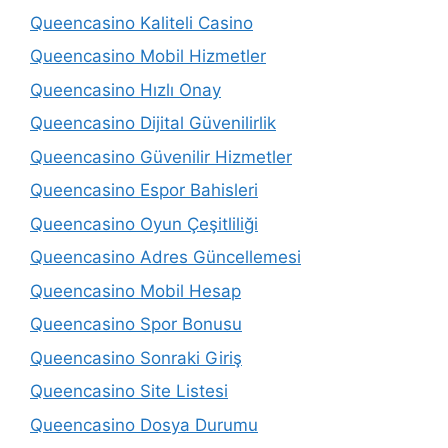
Queencasino Kaliteli Casino
Queencasino Mobil Hizmetler
Queencasino Hızlı Onay
Queencasino Dijital Güvenilirlik
Queencasino Güvenilir Hizmetler
Queencasino Espor Bahisleri
Queencasino Oyun Çeşitliliği
Queencasino Adres Güncellemesi
Queencasino Mobil Hesap
Queencasino Spor Bonusu
Queencasino Sonraki Giriş
Queencasino Site Listesi
Queencasino Dosya Durumu