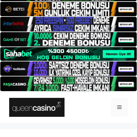
İçeriğe
atla
Menü