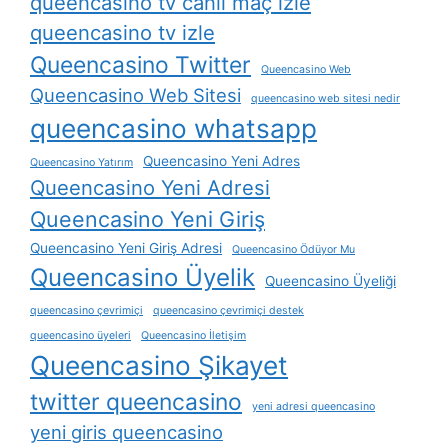
queencasino tv canli maç izle
queencasino tv izle
Queencasino Twitter
Queencasino Web
Queencasino Web Sitesi
queencasino web sitesi nedir
queencasino whatsapp
Queencasino Yeni Adres
Queencasino Yatırım
Queencasino Yeni Adresi
Queencasino Yeni Giriş
Queencasino Yeni Giriş Adresi
Queencasino Ödüyor Mu
Queencasino Üyelik
Queencasino Üyeliği
queencasino çevrimiçi
queencasino çevrimiçi destek
queencasino üyeleri
Queencasino İletişim
Queencasino Şikayet
twitter queencasino
yeni adresi queencasino
yeni giris queencasino