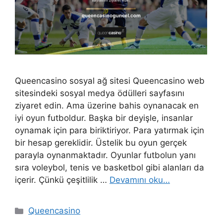
Queencasino sosyal ağ sitesi Queencasino web
sitesindeki sosyal medya ödülleri sayfasını
ziyaret edin. Ama üzerine bahis oynanacak en
iyi oyun futboldur. Başka bir deyişle, insanlar
oynamak için para biriktiriyor. Para yatırmak için
bir hesap gereklidir. Üstelik bu oyun gerçek
parayla oynanmaktadır. Oyunlar futbolun yanı
sıra voleybol, tenis ve basketbol gibi alanları da
içerir. Çünkü çeşitlilik …
Devamını oku…
Kategoriler
Queencasino