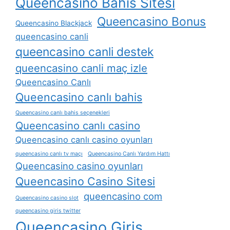
Queencasino Bahis Sitesi
Queencasino Bonus
Queencasino Blackjack
queencasino canli
queencasino canli destek
queencasino canli maç izle
Queencasino Canlı
Queencasino canlı bahis
Queencasino canlı bahis seçenekleri
Queencasino canlı casino
Queencasino canlı casino oyunları
queencasino canlı tv maçı
Queencasino Canlı Yardım Hattı
Queencasino casino oyunları
Queencasino Casino Sitesi
queencasino com
Queencasino casino slot
queencasino giris twitter
Queencasino Giriş