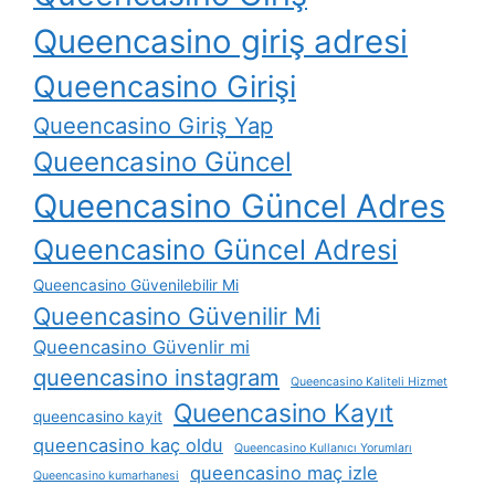
Queencasino giriş adresi
Queencasino Girişi
Queencasino Giriş Yap
Queencasino Güncel
Queencasino Güncel Adres
Queencasino Güncel Adresi
Queencasino Güvenilebilir Mi
Queencasino Güvenilir Mi
Queencasino Güvenlir mi
queencasino instagram
Queencasino Kaliteli Hizmet
Queencasino Kayıt
queencasino kayit
queencasino kaç oldu
Queencasino Kullanıcı Yorumları
queencasino maç izle
Queencasino kumarhanesi