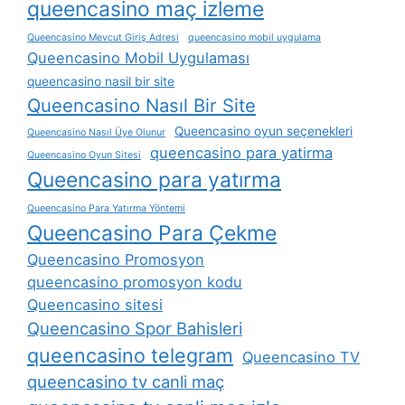
queencasino maç izleme
Queencasino Mevcut Giriş Adresi
queencasino mobil uygulama
Queencasino Mobil Uygulaması
queencasino nasil bir site
Queencasino Nasıl Bir Site
Queencasino oyun seçenekleri
Queencasino Nasıl Üye Olunur
queencasino para yatirma
Queencasino Oyun Sitesi
Queencasino para yatırma
Queencasino Para Yatırma Yöntemi
Queencasino Para Çekme
Queencasino Promosyon
queencasino promosyon kodu
Queencasino sitesi
Queencasino Spor Bahisleri
queencasino telegram
Queencasino TV
queencasino tv canli maç