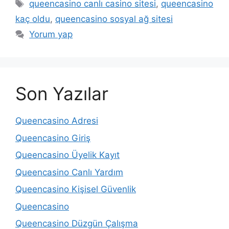
Etiketler
queencasino canlı casino sitesi
,
queencasino
kaç oldu
,
queencasino sosyal ağ sitesi
Yorum yap
Son Yazılar
Queencasino Adresi
Queencasino Giriş
Queencasino Üyelik Kayıt
Queencasino Canlı Yardım
Queencasino Kişisel Güvenlik
Queencasino
Queencasino Düzgün Çalışma