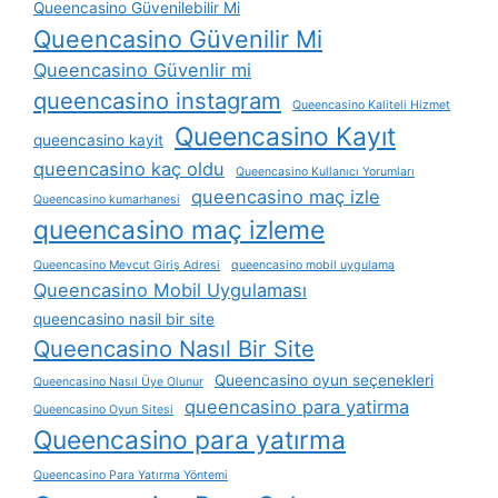
Queencasino Güvenilebilir Mi
Queencasino Güvenilir Mi
Queencasino Güvenlir mi
queencasino instagram
Queencasino Kaliteli Hizmet
Queencasino Kayıt
queencasino kayit
queencasino kaç oldu
Queencasino Kullanıcı Yorumları
queencasino maç izle
Queencasino kumarhanesi
queencasino maç izleme
Queencasino Mevcut Giriş Adresi
queencasino mobil uygulama
Queencasino Mobil Uygulaması
queencasino nasil bir site
Queencasino Nasıl Bir Site
Queencasino oyun seçenekleri
Queencasino Nasıl Üye Olunur
queencasino para yatirma
Queencasino Oyun Sitesi
Queencasino para yatırma
Queencasino Para Yatırma Yöntemi