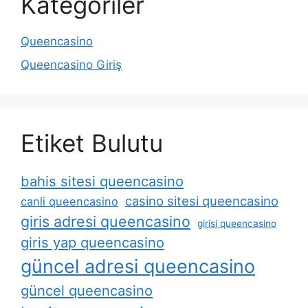
Kategoriler
Queencasino
Queencasino Giriş
Etiket Bulutu
bahis sitesi queencasino
casino sitesi queencasino
canli queencasino
giris adresi queencasino
girisi queencasino
giris yap queencasino
güncel adresi queencasino
güncel queencasino