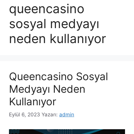
queencasino
sosyal medyayı
neden kullanıyor
Queencasino Sosyal
Medyayı Neden
Kullanıyor
Eylül 6, 2023
Yazarı:
admin