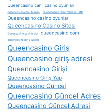
Queencasino canlı casino oyunları
queencasino canlı tv maçı
Queencasino Canlı Yardım Hattı
Queencasino casino oyunları
Queencasino Casino Sitesi
queencasino com
Queencasino casino slot
queencasino giris twitter
Queencasino Giriş
Queencasino giriş adresi
Queencasino Girişi
Queencasino Giriş Yap
Queencasino Güncel
Queencasino Güncel Adres
Queencasino Güncel Adresi