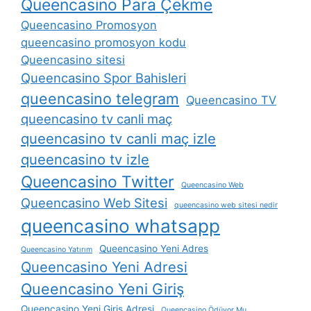
Queencasino Para Çekme
Queencasino Promosyon
queencasino promosyon kodu
Queencasino sitesi
Queencasino Spor Bahisleri
queencasino telegram
Queencasino TV
queencasino tv canli maç
queencasino tv canli maç izle
queencasino tv izle
Queencasino Twitter
Queencasino Web
Queencasino Web Sitesi
queencasino web sitesi nedir
queencasino whatsapp
Queencasino Yeni Adres
Queencasino Yatırım
Queencasino Yeni Adresi
Queencasino Yeni Giriş
Queencasino Yeni Giriş Adresi
Queencasino Ödüyor Mu