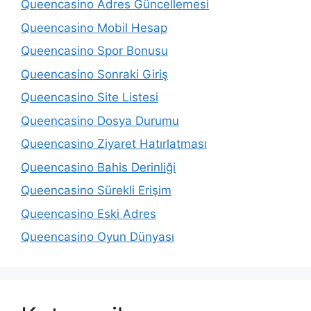
Queencasino Adres Güncellemesi
Queencasino Mobil Hesap
Queencasino Spor Bonusu
Queencasino Sonraki Giriş
Queencasino Site Listesi
Queencasino Dosya Durumu
Queencasino Ziyaret Hatırlatması
Queencasino Bahis Derinliği
Queencasino Sürekli Erişim
Queencasino Eski Adres
Queencasino Oyun Dünyası