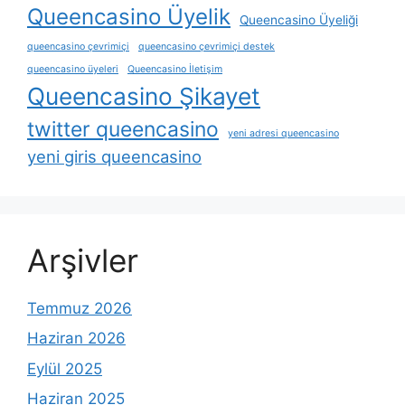
Queencasino Üyelik
Queencasino Üyeliği
queencasino çevrimiçi
queencasino çevrimiçi destek
queencasino üyeleri
Queencasino İletişim
Queencasino Şikayet
twitter queencasino
yeni adresi queencasino
yeni giris queencasino
Arşivler
Temmuz 2026
Haziran 2026
Eylül 2025
Haziran 2025