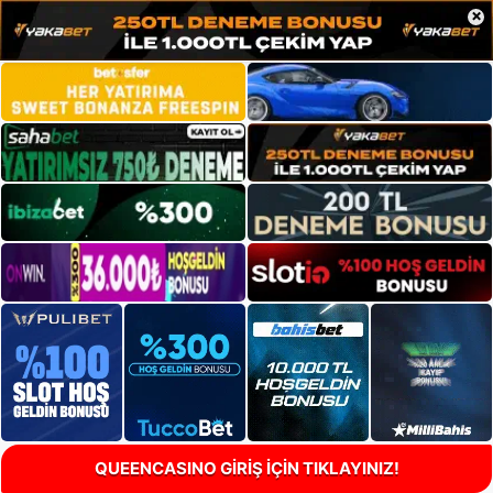
×
QUEENCASINO GİRİŞ İÇİN TIKLAYINIZ!