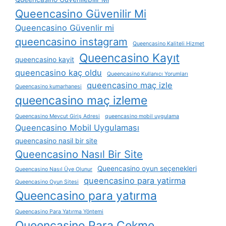
Queencasino Güvenilir Mi
Queencasino Güvenlir mi
queencasino instagram
Queencasino Kaliteli Hizmet
Queencasino Kayıt
queencasino kayit
queencasino kaç oldu
Queencasino Kullanıcı Yorumları
queencasino maç izle
Queencasino kumarhanesi
queencasino maç izleme
Queencasino Mevcut Giriş Adresi
queencasino mobil uygulama
Queencasino Mobil Uygulaması
queencasino nasil bir site
Queencasino Nasıl Bir Site
Queencasino oyun seçenekleri
Queencasino Nasıl Üye Olunur
queencasino para yatirma
Queencasino Oyun Sitesi
Queencasino para yatırma
Queencasino Para Yatırma Yöntemi
Queencasino Para Çekme