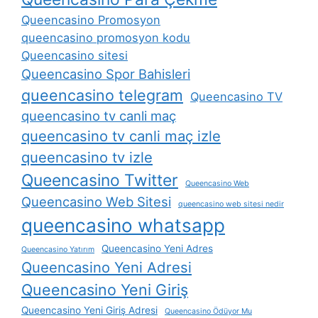
Queencasino Promosyon
queencasino promosyon kodu
Queencasino sitesi
Queencasino Spor Bahisleri
queencasino telegram
Queencasino TV
queencasino tv canli maç
queencasino tv canli maç izle
queencasino tv izle
Queencasino Twitter
Queencasino Web
Queencasino Web Sitesi
queencasino web sitesi nedir
queencasino whatsapp
Queencasino Yeni Adres
Queencasino Yatırım
Queencasino Yeni Adresi
Queencasino Yeni Giriş
Queencasino Yeni Giriş Adresi
Queencasino Ödüyor Mu