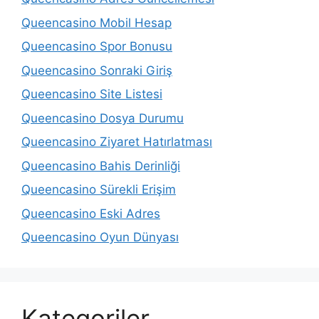
Queencasino Mobil Hesap
Queencasino Spor Bonusu
Queencasino Sonraki Giriş
Queencasino Site Listesi
Queencasino Dosya Durumu
Queencasino Ziyaret Hatırlatması
Queencasino Bahis Derinliği
Queencasino Sürekli Erişim
Queencasino Eski Adres
Queencasino Oyun Dünyası
Kategoriler