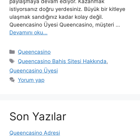
paylaşmaya devam ediyor. Kazanmak
istiyorsanız doğru yerdesiniz. Büyük bir kitleye
ulaşmak sandığınız kadar kolay değil.
Queencasino Üyesi Queencasino, müşteri …
Devamını oku…
Kategoriler
Queencasino
Etiketler
Queencasino Bahis Sitesi Hakkında
,
Queencasino Üyesi
Yorum yap
Son Yazılar
Queencasino Adresi