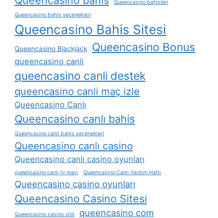
Queencasino bahisleri
Queencasino bahis seçenekleri
Queencasino Bahis Sitesi
Queencasino Bonus
Queencasino Blackjack
queencasino canli
queencasino canli destek
queencasino canli maç izle
Queencasino Canlı
Queencasino canlı bahis
Queencasino canlı bahis seçenekleri
Queencasino canlı casino
Queencasino canlı casino oyunları
queencasino canlı tv maçı
Queencasino Canlı Yardım Hattı
Queencasino casino oyunları
Queencasino Casino Sitesi
queencasino com
Queencasino casino slot