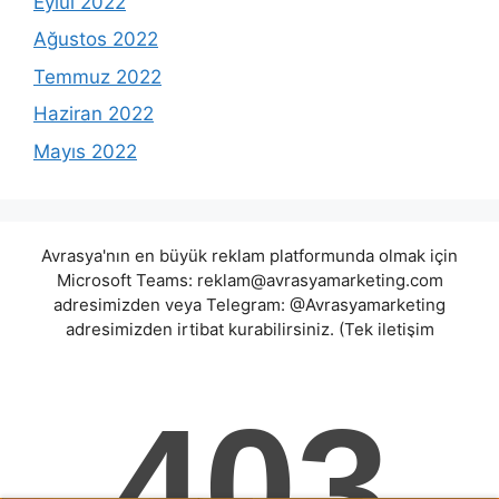
Eylül 2022
Ağustos 2022
Temmuz 2022
Haziran 2022
Mayıs 2022
Avrasya'nın en büyük reklam platformunda olmak için
Microsoft Teams:
reklam@avrasyamarketing.com
adresimizden veya Telegram: @Avrasyamarketing
adresimizden irtibat kurabilirsiniz. (Tek iletişim
adreslerimiz teams / telegram ve mail adresimizdir.
Harici hiçbir iletişim adresimiz bulunmamaktadır.
Lütfen itibar etmeyiniz.) Türkiye yasalarına göre 7258
sayılı kanun uyarınca yasa dışı bahis oynamanın
cezaları mevcuttur. Şu an bulunduğunuz site hiç bir
şekilde illegal bahis oyunları oynatmıyor ve oynamaya