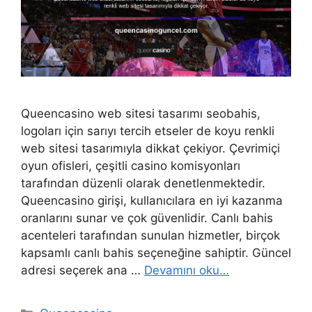
Queencasino web sitesi tasarımı seobahis,
logoları için sarıyı tercih etseler de koyu renkli
web sitesi tasarımıyla dikkat çekiyor. Çevrimiçi
oyun ofisleri, çeşitli casino komisyonları
tarafından düzenli olarak denetlenmektedir.
Queencasino girişi, kullanıcılara en iyi kazanma
oranlarını sunar ve çok güvenlidir. Canlı bahis
acenteleri tarafından sunulan hizmetler, birçok
kapsamlı canlı bahis seçeneğine sahiptir. Güncel
adresi seçerek ana …
Devamını oku…
Kategoriler