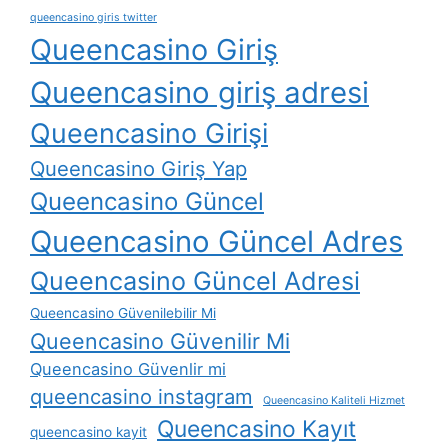
queencasino giris twitter
Queencasino Giriş
Queencasino giriş adresi
Queencasino Girişi
Queencasino Giriş Yap
Queencasino Güncel
Queencasino Güncel Adres
Queencasino Güncel Adresi
Queencasino Güvenilebilir Mi
Queencasino Güvenilir Mi
Queencasino Güvenlir mi
queencasino instagram
Queencasino Kaliteli Hizmet
Queencasino Kayıt
queencasino kayit