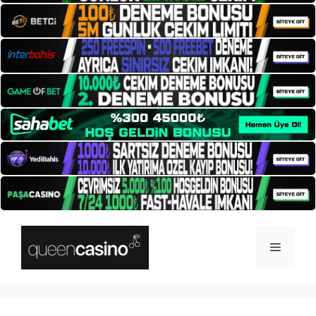
İçeriğe
atla
Menü