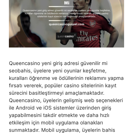
Queencasino yeni giriş adresi güvenilir mi
seobahis, üyelere yeni oyunlar keşfetme,
kuralları öğrenme ve ödüllerinin reklamını yapma
fırsatı vererek, popüler casino sitelerinin kayıt
sürecini basitleştirmeyi amaçlamaktadır.
Queencasino, üyelerin gelişmiş web seçenekleri
ile Android ve iOS sistemler üzerinden giriş
yapabilmesini takdir etmekte ve daha hızlı
etkileşim için mobil uygulama olanakları
sunmaktadır. Mobil uygulama, üyelerin bahis