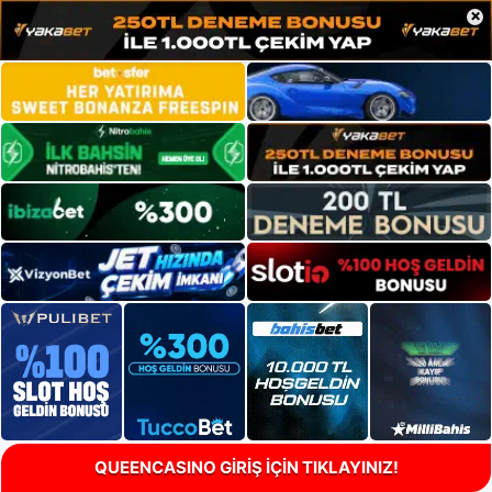
×
QUEENCASINO GİRİŞ İÇİN TIKLAYINIZ!