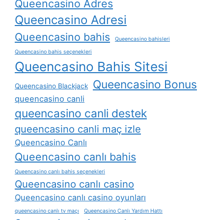
Queencasino Adres
Queencasino Adresi
Queencasino bahis
Queencasino bahisleri
Queencasino bahis seçenekleri
Queencasino Bahis Sitesi
Queencasino Bonus
Queencasino Blackjack
queencasino canli
queencasino canli destek
queencasino canli maç izle
Queencasino Canlı
Queencasino canlı bahis
Queencasino canlı bahis seçenekleri
Queencasino canlı casino
Queencasino canlı casino oyunları
queencasino canlı tv maçı
Queencasino Canlı Yardım Hattı