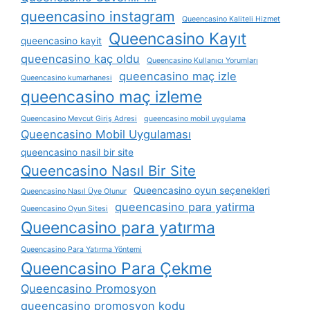
queencasino instagram
Queencasino Kaliteli Hizmet
Queencasino Kayıt
queencasino kayit
queencasino kaç oldu
Queencasino Kullanıcı Yorumları
queencasino maç izle
Queencasino kumarhanesi
queencasino maç izleme
Queencasino Mevcut Giriş Adresi
queencasino mobil uygulama
Queencasino Mobil Uygulaması
queencasino nasil bir site
Queencasino Nasıl Bir Site
Queencasino oyun seçenekleri
Queencasino Nasıl Üye Olunur
queencasino para yatirma
Queencasino Oyun Sitesi
Queencasino para yatırma
Queencasino Para Yatırma Yöntemi
Queencasino Para Çekme
Queencasino Promosyon
queencasino promosyon kodu