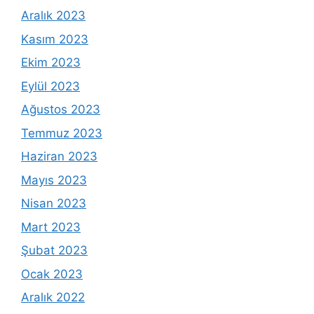
Aralık 2023
Kasım 2023
Ekim 2023
Eylül 2023
Ağustos 2023
Temmuz 2023
Haziran 2023
Mayıs 2023
Nisan 2023
Mart 2023
Şubat 2023
Ocak 2023
Aralık 2022