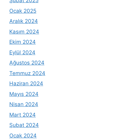
Şubat 2025
Ocak 2025
Aralık 2024
Kasım 2024
Ekim 2024
Eylül 2024
Ağustos 2024
Temmuz 2024
Haziran 2024
Mayıs 2024
Nisan 2024
Mart 2024
Şubat 2024
Ocak 2024