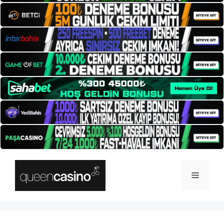
İçeriğe
atla
Menü