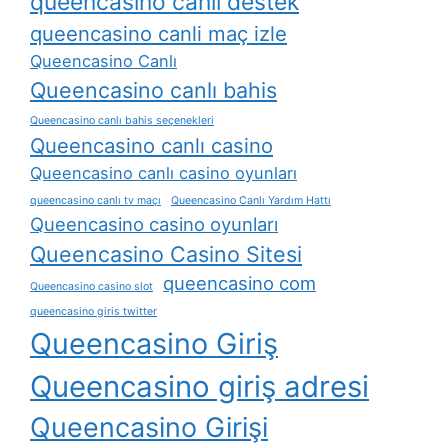
queencasino canli destek
queencasino canli maç izle
Queencasino Canlı
Queencasino canlı bahis
Queencasino canlı bahis seçenekleri
Queencasino canlı casino
Queencasino canlı casino oyunları
queencasino canlı tv maçı
Queencasino Canlı Yardım Hattı
Queencasino casino oyunları
Queencasino Casino Sitesi
queencasino com
Queencasino casino slot
queencasino giris twitter
Queencasino Giriş
Queencasino giriş adresi
Queencasino Girişi