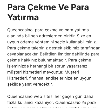
Para Çekme Ve Para
Yatırma
Queencasino, para çekme ve para yatırma
alanında bilinen adreslerden biridir. Size en
uygun ödeme yöntemini seçip kullanabilirsiniz.
Para çekme talebiniz destek ekibimiz tarafından
cevaplanacaktır. Belirtilen limitler dahilinde para
çekme hakkınız bulunmaktadır. Para çekme
işleminizde herhangi bir sorun yaşarsanız
müşteri hizmetleri mevcuttur. Müşteri
Hizmetleri, finansal endişelerinize en uygun
şekilde yanıt verecektir.
Queencasino web sitesi her geçen gün daha
fazla kullanıcı kazanıyor.
Queencasino ile para