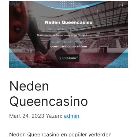
Neden
Queencasino
Mart 24, 2023
Yazarı:
admin
Neden Queencasino en popüler yerlerden