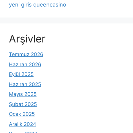
yeni giris queencasino
Arşivler
Temmuz 2026
Haziran 2026
Eylül 2025
Haziran 2025
Mayıs 2025
Şubat 2025
Ocak 2025
Aralık 2024