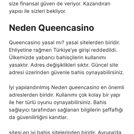
size finansal güven de veriyor. Kazandıran
yapısı ile sizleri bekliyor.
Neden Queencasino
Queencasino yasal mı? yasal sitelerden biridir.
Ehliyetine rağmen Türkiye’ye girişi reddedildi.
Ülkemizde yabancı bahisçilerin kullanımı
yasaktır. Adres değişiklikleri sıktır. Güncel site
adresi üzerinden güvenle bahis oynayabilirsiniz.
İyi yapılandırılmış
Neden queencasino
en önemli
adreslerden biridir. Kullanımı çok kolay bir yapı
ile her türlü oyunu oynayabilirsiniz. Bahis
sağlayıcı tarafından sağlanan bilgilerin şeffaflığı
da güvenilirliğini kanıtlar.
sitesi en iyi bahis sitelerinden biridir. Avrupa’da