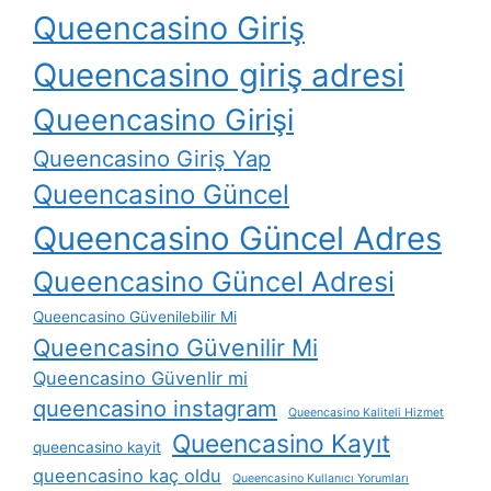
Queencasino Giriş
Queencasino giriş adresi
Queencasino Girişi
Queencasino Giriş Yap
Queencasino Güncel
Queencasino Güncel Adres
Queencasino Güncel Adresi
Queencasino Güvenilebilir Mi
Queencasino Güvenilir Mi
Queencasino Güvenlir mi
queencasino instagram
Queencasino Kaliteli Hizmet
Queencasino Kayıt
queencasino kayit
queencasino kaç oldu
Queencasino Kullanıcı Yorumları