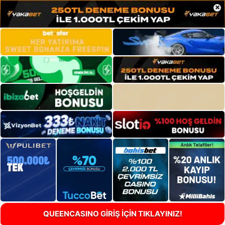
×
QUEENCASINO GİRİŞ İÇİN TIKLAYINIZ!