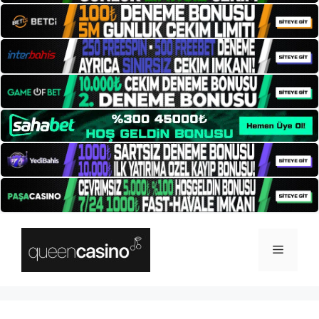
İçeriğe
atla
Menü