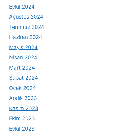
Eylül 2024
Ağustos 2024
Temmuz 2024
Haziran 2024
Mayıs 2024
Nisan 2024
Mart 2024
Şubat 2024
Ocak 2024
Aralık 2023
Kasım 2023
Ekim 2023
Eylül 2023