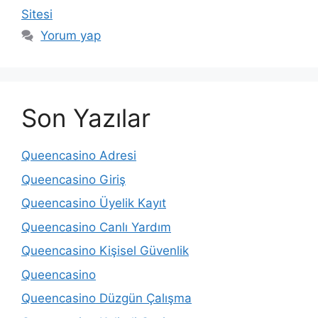
Sitesi
Yorum yap
Son Yazılar
Queencasino Adresi
Queencasino Giriş
Queencasino Üyelik Kayıt
Queencasino Canlı Yardım
Queencasino Kişisel Güvenlik
Queencasino
Queencasino Düzgün Çalışma