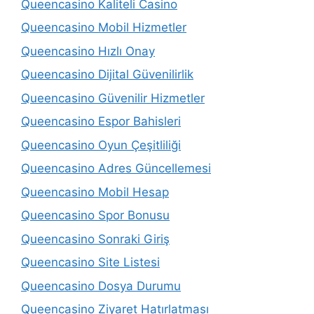
Queencasino Kaliteli Casino
Queencasino Mobil Hizmetler
Queencasino Hızlı Onay
Queencasino Dijital Güvenilirlik
Queencasino Güvenilir Hizmetler
Queencasino Espor Bahisleri
Queencasino Oyun Çeşitliliği
Queencasino Adres Güncellemesi
Queencasino Mobil Hesap
Queencasino Spor Bonusu
Queencasino Sonraki Giriş
Queencasino Site Listesi
Queencasino Dosya Durumu
Queencasino Ziyaret Hatırlatması