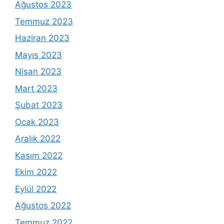
Ağustos 2023
Temmuz 2023
Haziran 2023
Mayıs 2023
Nisan 2023
Mart 2023
Şubat 2023
Ocak 2023
Aralık 2022
Kasım 2022
Ekim 2022
Eylül 2022
Ağustos 2022
Temmuz 2022