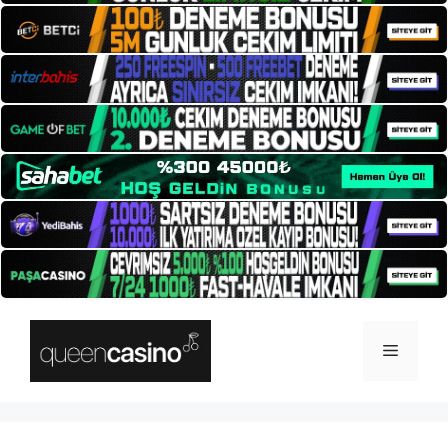
İçeriğe
atla
Menü