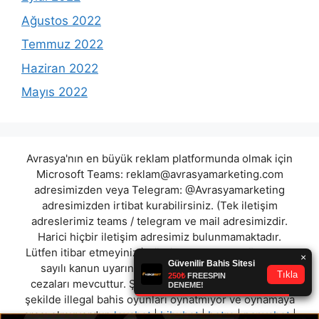
Ağustos 2022
Temmuz 2022
Haziran 2022
Mayıs 2022
Avrasya'nın en büyük reklam platformunda olmak için
Microsoft Teams:
reklam@avrasyamarketing.com
adresimizden veya Telegram: @Avrasyamarketing
adresimizden irtibat kurabilirsiniz. (Tek iletişim
adreslerimiz teams / telegram ve mail adresimizdir.
Harici hiçbir iletişim adresimiz bulunmamaktadır.
Lütfen itibar etmeyiniz.) Türkiye yasalarına göre 7258
sayılı kanun uyarınca yasa dışı bahis oynamanın
cezaları mevcuttur. Şu an bulunduğunuz site hiç bir
şekilde illegal bahis oyunları oynatmıyor ve oynamaya
aracı olmuyordur.
levabet
|
bibubet
|
betra
|
panyabet
|