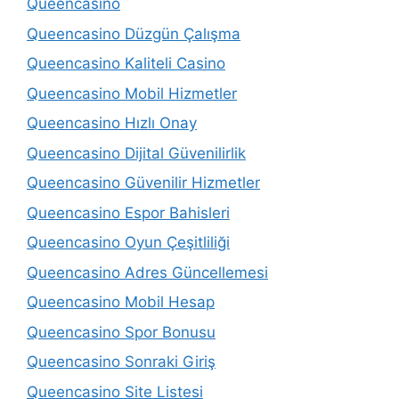
Queencasino
Queencasino Düzgün Çalışma
Queencasino Kaliteli Casino
Queencasino Mobil Hizmetler
Queencasino Hızlı Onay
Queencasino Dijital Güvenilirlik
Queencasino Güvenilir Hizmetler
Queencasino Espor Bahisleri
Queencasino Oyun Çeşitliliği
Queencasino Adres Güncellemesi
Queencasino Mobil Hesap
Queencasino Spor Bonusu
Queencasino Sonraki Giriş
Queencasino Site Listesi