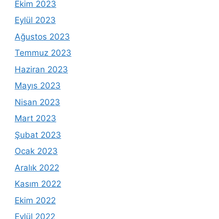
Ekim 2023
Eylül 2023
Ağustos 2023
Temmuz 2023
Haziran 2023
Mayıs 2023
Nisan 2023
Mart 2023
Şubat 2023
Ocak 2023
Aralık 2022
Kasım 2022
Ekim 2022
Eylül 2022