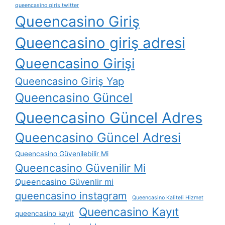
queencasino giris twitter
Queencasino Giriş
Queencasino giriş adresi
Queencasino Girişi
Queencasino Giriş Yap
Queencasino Güncel
Queencasino Güncel Adres
Queencasino Güncel Adresi
Queencasino Güvenilebilir Mi
Queencasino Güvenilir Mi
Queencasino Güvenlir mi
queencasino instagram
Queencasino Kaliteli Hizmet
Queencasino Kayıt
queencasino kayit