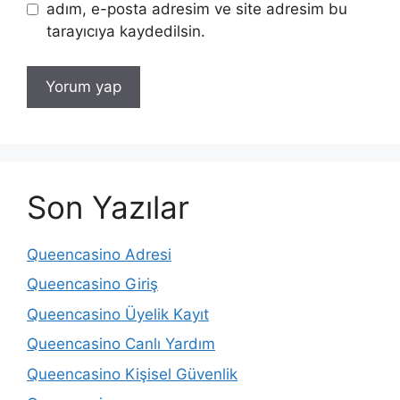
adım, e-posta adresim ve site adresim bu
tarayıcıya kaydedilsin.
Son Yazılar
Queencasino Adresi
Queencasino Giriş
Queencasino Üyelik Kayıt
Queencasino Canlı Yardım
Queencasino Kişisel Güvenlik