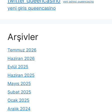
twitter queencasino
yeni adresi queencasino
yeni giris queencasino
Arşivler
Temmuz 2026
Haziran 2026
Eylül 2025
Haziran 2025
Mayıs 2025
Şubat 2025
Ocak 2025
Aralık 2024