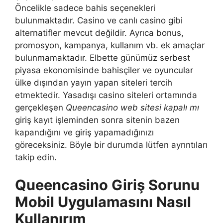
Öncelikle sadece bahis seçenekleri
bulunmaktadır. Casino ve canlı casino gibi
alternatifler mevcut değildir. Ayrıca bonus,
promosyon, kampanya, kullanım vb. ek amaçlar
bulunmamaktadır. Elbette günümüz serbest
piyasa ekonomisinde bahisçiler ve oyuncular
ülke dışından yayın yapan siteleri tercih
etmektedir. Yasadışı casino siteleri ortamında
gerçekleşen
Queencasino web sitesi kapalı mı
giriş kayıt işleminden sonra sitenin bazen
kapandığını ve giriş yapamadığınızı
göreceksiniz. Böyle bir durumda lütfen ayrıntıları
takip edin.
Queencasino Giriş Sorunu
Mobil Uygulamasını Nasıl
Kullanırım