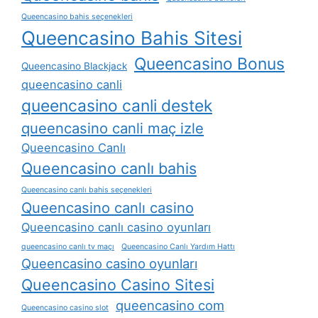
Queencasino bahis seçenekleri
Queencasino Bahis Sitesi
Queencasino Bonus
Queencasino Blackjack
queencasino canli
queencasino canli destek
queencasino canli maç izle
Queencasino Canlı
Queencasino canlı bahis
Queencasino canlı bahis seçenekleri
Queencasino canlı casino
Queencasino canlı casino oyunları
queencasino canlı tv maçı
Queencasino Canlı Yardım Hattı
Queencasino casino oyunları
Queencasino Casino Sitesi
queencasino com
Queencasino casino slot