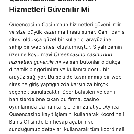
Hizmetleri Güvenilir Mi
Queencasino Casino’nun hizmetleri güvenilirdir
ve size büyük kazanma fırsatı sunar. Canlı bahis
sitesi oldukça güzel bir kullanıcı arayüzüne
sahip bir web sitesi oluşturmuştur. Siyah zemin
üzerine koyu mavi
Queencasino casino’nun
hizmetleri güvenilir mi
ve sarı butonlar oldukça
dinamik bir görünüm ve kullanıcı dostu bir
arayüz sağlıyor. Bu şekilde tasarlanmış bir web
sitesine giriş yaptığınızda karşınıza birçok
seçenek sunulacaktır. Spor bahisleri ve canlı
bahislerde öne çıkan bu firma, casino
oyunlarında da harika işlere imza atıyor.Ayrıca
Queencasino kayıt işlemini kullanarak Koordineli
Bahis Ofisinde bir hesap açabilir ve
sunduğumuz detayları kullanarak tüm koordineli