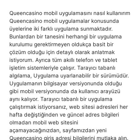
Queencasino mobil uygulamasını nasıl kullanırım
Queencasino mobil uygulamalar konusunda
üyelerine iki farklı uygulama sunmaktadır.
Bunlardan bir tanesini herhangi bir uygulama
kurulumu gerektirmeyen oldukça basit bir
çözüm olduğu için detaylı olarak anlatmak
istiyorum. Ayrıca tüm akıllı telefon ve tablet
işletim sistemleriyle çalışır. Tarayıcı tabanlı
algılama, Uygulama uyarlanabilir bir sürümüdür.
Uygulamanın bilgisayar versiyonunda olduğu
gibi mobil versiyonunda da kullanıcı arayüzü
aynı kalıyor. Tarayıcı tabanlı bir uygulama
çalıştırmak istiyorsanız, web sitesi adresleri her
hafta değiştiğinden ve güncel adres bilgileri
olmadan mobil web sitesini
açamayacağınızdan, sayfamızdan yeni
Queencasino giriş adresi bilgilerini mutlaka alın.